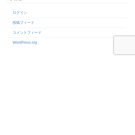
ログイン
投稿フィード
コメントフィード
WordPress.org
連絡先
〒101-0025 東京都千代田区神田佐久間町3-38 第5東ビル5F
03-6206-9244
03-6206-9244
http://imagination-power.asia/blog