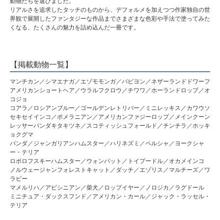
動物たちを選びました。
リアルさを追求したタッチのものから、デフォルメを加えつつ作家独自の世
界観で展開したファンタジーな作品までさまざまな色彩や手法で塗ってみた
くなる、たくさんの魅力を詰め込んだ一冊です。
【掲載動物一覧】
マンチカン／シマエナガ／エゾモモンガ／パピヨン／ネザーランドドワーフ
アメリカンショートヘア／ウラルフクロウ／チワワ／ホーランドロップ／オ
コジョ
コアラ／ロシアンブルー／ゴールデンレトリバー／ミニレッキス／カワウソ
セキセイインコ／ポメラニアン／アメリカンファジーロップ／メインクーン
レッサーパンダキタキツネ／スコティッシュフォールド／チンチラ／ホッキ
ョクグマ
パンダ／ジャンガリアンハムスター／ハリネズミ／ペルシャ／ヨークシャ
ー・テリア
ロボロフスキーハムスター／ウォンバット／トイプードル／オカメインコ
ノルウェージャンフォレストキャット／ダッチ／エゾリス／マルチーズ／ワ
ラビー
マメルリハ／アビシニアン／柴犬／ロップイヤー／ノロジカ／ラグドール
ミニチュア・ダックスフンド／アメリカン・カール／ジャック・ラッセル・
テリア