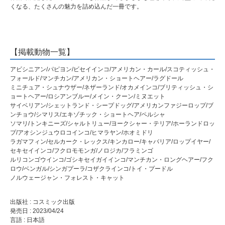
くなる、たくさんの魅力を詰め込んだ一冊です。
【掲載動物一覧】
アビシニアン/パピヨン/ビセイインコ/アメリカン・カール/スコティッシュ・
フォールド/マンチカン/アメリカン・ショートヘアー/ラグドール
ミニチュア・シュナウザー/ネザーランド/オカメインコ/ブリティッシュ・シ
ョートヘアー/ロシアンブルー/メイン・クーン/ミヌエット
サイベリアン/シェットランド・シープドッグ/アメリカンファジーロップ/ブ
ンチョウ/シマリス/エキゾチック・ショートヘア/ペルシャ
ソマリ/トンキニーズ/シャルトリュー/ヨークシャー・テリア/ホーランドロッ
プ/アオシンジュウロコインコ/ヒマラヤン/ホオミドリ
ラガマフィン/セルカーク・レックス/キンカロー/キャバリア/ロップイヤー/
セキセイインコ/フクロモモンガ/ノロジカ/フラミンゴ
ルリコンゴウインコ/ゴシキセイガイインコ/マンチカン・ロングヘアー/フク
ロウ/ベンガル/シンガプーラ/コザクラインコ/トイ・プードル
ノルウェージャン・フォレスト・キャット
出版社 : コスミック出版
発売日 : 2023/04/24
言語 : 日本語