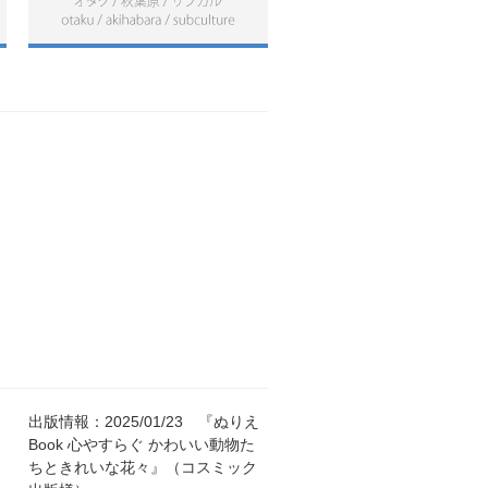
出版情報：2025/01/23 『ぬりえ
Book 心やすらぐ かわいい動物た
ちときれいな花々』（コスミック