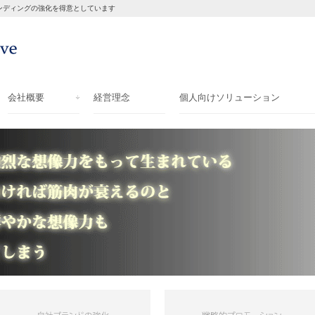
ランディングの強化を得意としています
会社概要
経営理念
個人向けソリューション