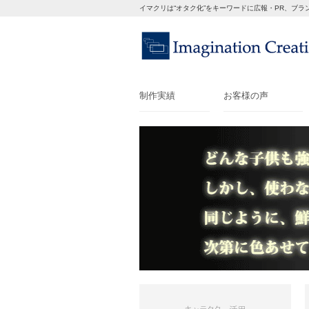
イマクリは“オタク化”をキーワードに広報・PR、ブ
制作実績
お客様の声