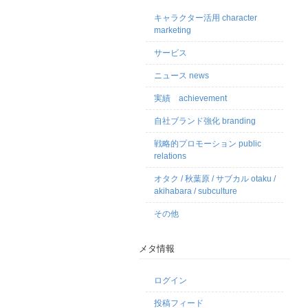
キャラクター活用 character
marketing
サービス
ニュース news
実績 achievement
自社ブランド強化 branding
戦略的プロモーション public
relations
オタク / 秋葉原 / サブカル otaku /
akihabara / subculture
その他
メタ情報
ログイン
投稿フィード