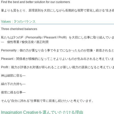
Find the best and better solution for our customers
量よりも質をとり、原理原則を大切にしながら長期的な視野で変化し続ける“生き
Values : 3つのバランス
Three cherished balances
私たちは3つのP（Personality / Pleasant / Profit）を大切にし仕事に取り組んで
― 個性尊重 / 愉快活発 / 適正利潤
Personality：個の力が重なり合う事で今までになかったものが想像・創造される
Pleasant：関係者が積極的になってこそよりよいものが生み出されると考えてい
Profit：能力が評価され対価が得られることが新しい能力の源泉になると考えてい
神は細部に宿る―
縁の下の力持ち―
後世に残る仕事―
そんな“自分に誇れる”仕事観で常に前進し続けたいと考えています。
Imagination Creativeを選んでいただける理由