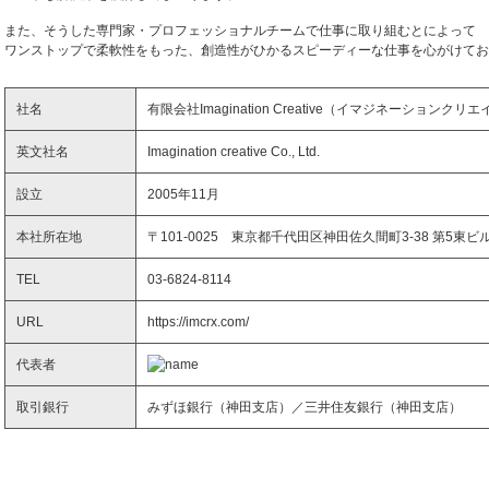
また、そうした専門家・プロフェッショナルチームで仕事に取り組むとによって
ワンストップで柔軟性をもった、創造性がひかるスピーディーな仕事を心がけてお
社名
有限会社Imagination Creative（イマジネーションクリ
英文社名
Imagination creative Co., Ltd.
設立
2005年11月
本社所在地
〒101-0025 東京都千代田区神田佐久間町3-38 第5東ビル
TEL
03-6824-8114
URL
https://imcrx.com/
代表者
取引銀行
みずほ銀行（神田支店）／三井住友銀行（神田支店）