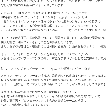
イマクリは制作会社ではないため「作って終わり」「作り終わったらサヨウナラ」
むしろ制作後の取り組みにフォーカスしています。
たとえば、「HPを活用して問い合わせを増やしたい」という目的で
HPを作ってもメンテナンスされずに放置されたまま・・・だったり
「見栄えのするパンフレットを使ってライバルに差をつけたい」という目的で
パンフレットを作っても会社の物置に眠っている
・・・ということだったり
という状態では何のためにお金をかけたのか・・・となってしまいますし当然、望
イマクリでは表面的な応急処置ではなく、問題点を探りだし、本質的な問題解決に
実現可能な仕組みづくりを行うことを重要視しています。
また、お客様が無理なく継続的に実現可能な企画案、計画をお客様と１つ１つ確認
そういったフォローとアフターケアを重視したサービス方針によって
お客様にとってパ
フォーマンスの
高い、有益なアドバザーとしてご支持を頂いてお
3. ワンストップでスピーディー ～なんでも相談・お任せできる～
メディア、デバイス、ツール、情報網、流通網などの自由度があがり、かつ複雑な
様々な方向性から多様な可能性を考えた施策を検討することが求められます。
そういった点においてイマクリは制作会社ではないことがメリットとして活きてき
イマクリは特定の制作部門やコンサル部門をもっていません。
それぞれの企業様からお寄せいただく、その都度その都度の問題内容によって
外部の専門家・プロフェッショナルを含めた最適なチームを構築し
ベストな解決策を検討してまいります。