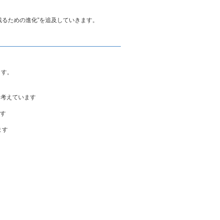
残るための進化”を追及していきます。
います。
と考えています
ます
ます