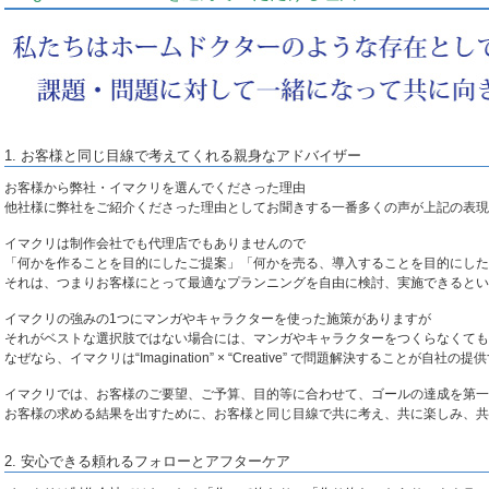
1. お客様と同じ目線で考えてくれる親身なアドバイザー
お客様から弊社・イマクリを選んでくださった理由
他社様に弊社をご紹介くださった理由としてお聞きする一番多くの声が上記の表現
イマクリは制作会社でも代理店でもありませんので
「何かを作ることを目的にしたご提案」「何かを売る、導入することを目的にした
それは、つまりお客様にとって最適なプランニングを自由に検討、実施できるとい
イマクリの強みの1つにマンガやキャラクターを使った施策がありますが
それがベストな選択肢ではない場合には、マンガやキャラクターをつくらなくても
なぜなら、イマクリは“Imagination” × “Creative” で問題解決すること
イマクリでは、お客様のご要望、ご予算、目的等に合わせて、ゴールの達成を第一
お客様の求める
結果を出すために、お客様と同じ目線で
共に考え、共に楽しみ、共
2. 安心できる頼れるフォローとアフターケア