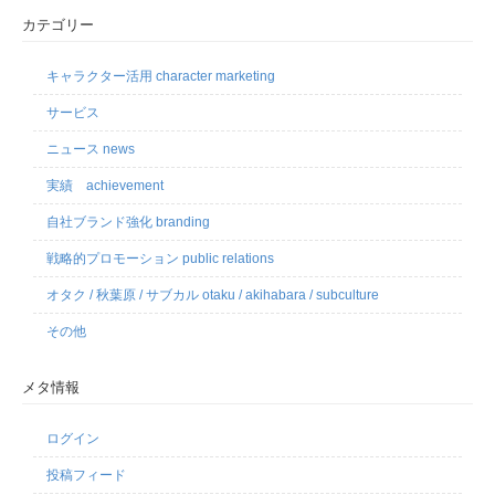
カテゴリー
キャラクター活用 character marketing
サービス
ニュース news
実績 achievement
自社ブランド強化 branding
戦略的プロモーション public relations
オタク / 秋葉原 / サブカル otaku / akihabara / subculture
その他
メタ情報
ログイン
投稿フィード