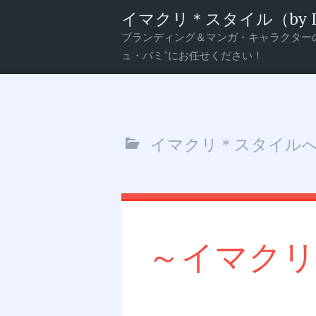
イマクリ＊スタイル（by Imagi
ブランディング＆マンガ・キャラクター
メ
検
ュ・バミ”にお任せください！
ニ
索
ュ
ー
イマクリ＊スタイル
～イマクリ