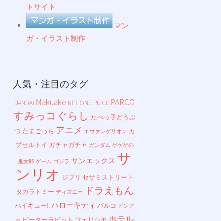
トサイト
マン
ガ・イラスト制作
人気・注目のタグ
Makuake
PARCO
BANDAI
NFT
ONE PIECE
すみっコぐらし
たべっ子どうぶ
アニメ
つ
たまごっち
カ
エヴァンゲリオン
プセルトイ
ガチャガチャ
ガンダム
ゲゲゲの
サ
サンエックス
鬼太郎
ゲーム
ゴジラ
ンリオ
ジブリ
セサミストリート
ドラえもん
タカラトミー
ディズニー
ハローキティ
ハイキュー!!
パルコ
ピング
ホテル
ピーターラビット
フェリシモ
ー