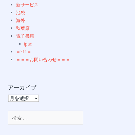
新サービス
池袋
海外
秋葉原
電子書籍
ipad
＝311＝
＝＝＝お問い合わせ＝＝＝
アーカイブ
ア
ー
カ
検
イ
索:
ブ