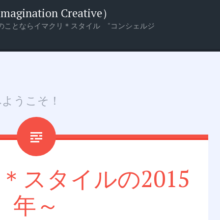
nation Creative）
のことならイマクリ＊スタイル “コンシェルジ
へようこそ！
＊スタイルの2015
年～