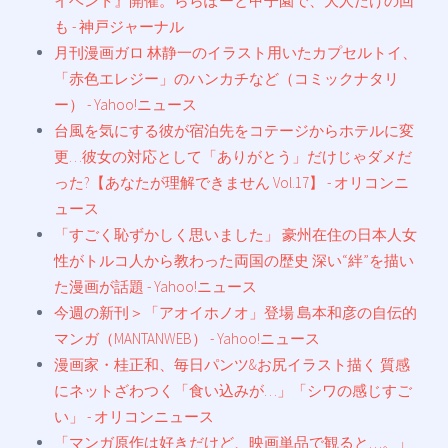
イベント』開催。ららぽーと甲子園で、大人だけの回
も - 神戸ジャーナル
月刊漫画ガロ 林静一のイラスト用いたカプセルトイ、
「赤色エレジー」のハンカチなど（コミックナタリ
ー） - Yahoo!ニュース
台風を気にする彼が宿泊先をコテージからホテルに変
更…彼女の対応として「ありがとう」だけじゃダメだ
った?【あなたが理解できません Vol.17】 - オリコンニ
ュース
「すごく恥ずかしく思いました」 豪州在住の日本人女
性がトルコ人から教わった両国の歴史 深い“絆”を描い
た漫画が話題 - Yahoo!ニュース
今週の新刊＞「アオイホノオ」登場 島本和彦の自伝的
マンガ（MANTANWEB） - Yahoo!ニュース
漫画家・桂正和、毎日パンツ&お尻イラスト描く 質感
にネットざわつく「食い込みが…」「シワの感じすご
い」 - オリコンニュース
「マンガ原作は好きだけど、映画単品で観ると…。」