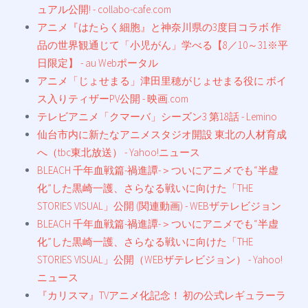
ュアル公開! - collabo-cafe.com
アニメ『はたらく細胞』と神奈川県の3度目コラボ 作
品の世界観通じて「小児がん」学べる【8／10～31※平
日限定】 - au Webポータル
アニメ「じょせまる」津田里穂がじょせまる役に ボイ
ス入りティザーPV公開 - 映画.com
テレビアニメ「クマーバ」シーズン3 第18話 - Lemino
仙台市内に新たなアニメスタジオ開設 東北の人材育成
へ（tbc東北放送） - Yahoo!ニュース
BLEACH 千年血戦篇-禍進譚-＞ついにアニメでも“半虚
化”した黒崎一護、さらなる戦いに向けた「THE
STORIES VISUAL」公開 (関連動画) - WEBザテレビジョン
BLEACH 千年血戦篇-禍進譚-＞ついにアニメでも“半虚
化”した黒崎一護、さらなる戦いに向けた「THE
STORIES VISUAL」公開（WEBザテレビジョン） - Yahoo!
ニュース
『カリスマ』TVアニメ化記念！ 初の公式レギュラーラ