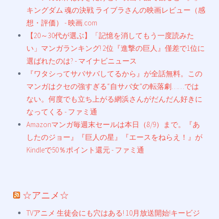
キングダム 魂の決戦 ライブラさんの映画レビュー（感
想・評価） - 映画.com
【20～30代が選ぶ】「記憶を消してもう一度読みた
い」マンガランキング! 2位『進撃の巨人』僅差で1位に
選ばれたのは? - マイナビニュース
『ワタシってサバサバしてるから』が全話無料。この
マンガはクセの強すぎる“自サバ女”の転落劇……では
ない。何度でも立ち上がる網浜さんがだんだん好きに
なってくる - ファミ通
Amazonマンガ毎週末セールは本日（8/9）まで。『あ
したのジョー』『巨人の星』『エースをねらえ！』が
Kindleで50％ポイント還元 - ファミ通
☆アニメ☆
TVアニメ 生徒会にも穴はある! 10月放送開始!キービジ