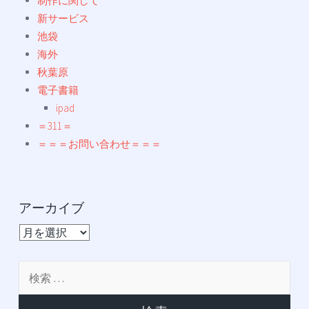
制作に関して
新サービス
池袋
海外
秋葉原
電子書籍
ipad
＝311＝
＝＝＝お問い合わせ＝＝＝
アーカイブ
ア
ー
カ
検
イ
索:
ブ