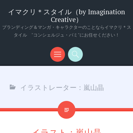
イマクリ＊スタイル（by Imagination
Creative）
ブランディング＆マンガ・キャラクターのことならイマクリ＊ス
タイル “コンシェルジュ・バミ”にお任せください！
メ
検
ニ
索
ュ
イラストレーター：嵐山晶
ー
イラスト：嵐山晶