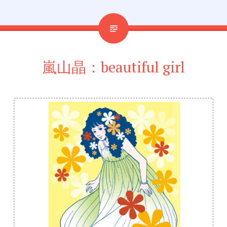
嵐山晶：beautiful girl