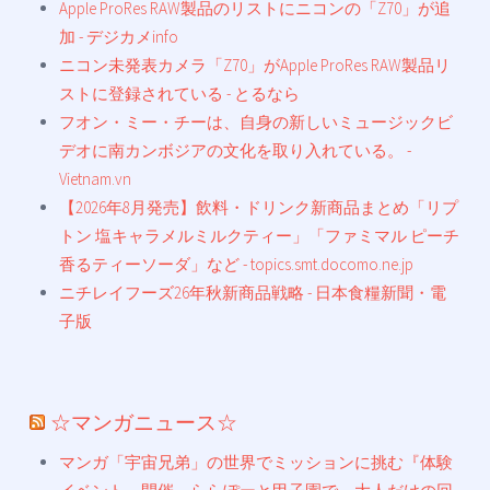
Apple ProRes RAW製品のリストにニコンの「Z70」が追
加 - デジカメinfo
ニコン未発表カメラ「Z70」がApple ProRes RAW製品リ
ストに登録されている - とるなら
フオン・ミー・チーは、自身の新しいミュージックビ
デオに南カンボジアの文化を取り入れている。 -
Vietnam.vn
【2026年8月発売】飲料・ドリンク新商品まとめ「リプ
トン 塩キャラメルミルクティー」「ファミマル ピーチ
香るティーソーダ」など - topics.smt.docomo.ne.jp
ニチレイフーズ26年秋新商品戦略 - 日本食糧新聞・電
子版
☆マンガニュース☆
マンガ「宇宙兄弟」の世界でミッションに挑む『体験