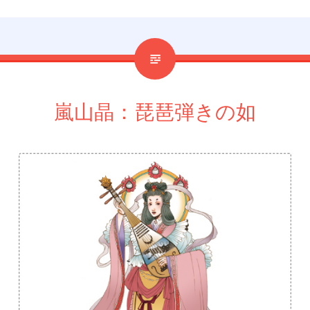
嵐山晶：琵琶弾きの如