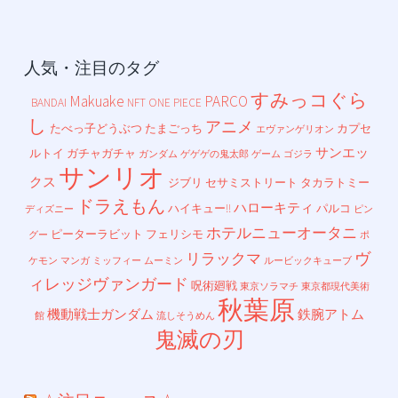
人気・注目のタグ
すみっコぐら
Makuake
PARCO
BANDAI
NFT
ONE PIECE
し
アニメ
たべっ子どうぶつ
たまごっち
カプセ
エヴァンゲリオン
サンエッ
ルトイ
ガチャガチャ
ガンダム
ゲゲゲの鬼太郎
ゲーム
ゴジラ
サンリオ
クス
ジブリ
セサミストリート
タカラトミー
ドラえもん
ハローキティ
ハイキュー!!
パルコ
ディズニー
ピン
ホテルニューオータニ
ピーターラビット
フェリシモ
グー
ポ
ヴ
リラックマ
ケモン
マンガ
ミッフィー
ムーミン
ルービックキューブ
ィレッジヴァンガード
呪術廻戦
東京ソラマチ
東京都現代美術
秋葉原
機動戦士ガンダム
鉄腕アトム
館
流しそうめん
鬼滅の刃