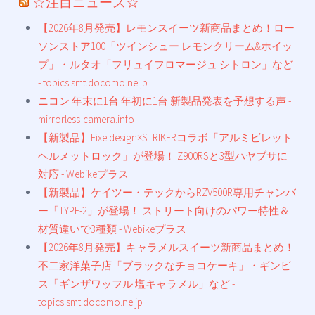
☆注目ニュース☆
【2026年8月発売】レモンスイーツ新商品まとめ！ロー
ソンストア100「ツインシュー レモンクリーム&ホイッ
プ」・ルタオ「フリュイフロマージュ シトロン」など
- topics.smt.docomo.ne.jp
ニコン 年末に1台 年初に1台 新製品発表を予想する声 -
mirrorless-camera.info
【新製品】Fixe design×STRIKERコラボ「アルミビレット
ヘルメットロック」が登場！ Z900RSと3型ハヤブサに
対応 - Webikeプラス
【新製品】ケイツー・テックからRZV500R専用チャンバ
ー「TYPE-2」が登場！ ストリート向けのパワー特性＆
材質違いで3種類 - Webikeプラス
【2026年8月発売】キャラメルスイーツ新商品まとめ！
不二家洋菓子店「ブラックなチョコケーキ」・ギンビ
ス「ギンザワッフル 塩キャラメル」など -
topics.smt.docomo.ne.jp