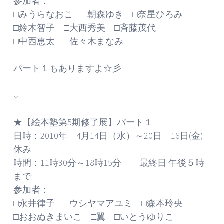
参加者：
□みうらなおこ □朝森ゆき □奈星ひろみ
□鈴木智子 □大西秀美 □斉藤茂代
□中西恵太 □佐々木まなみ
パート１もありますよ☆彡
↓
★【絵本塾第5期修了展】パート１
日時：2010年 4月14日（水）～20日 16日(金)
休み
時間：11時30分～18時15分 最終日 午後５時
まで
参加者：
□永井律子 □ウシヤマアユミ □森本玲央
□おおぬきまいこ □翼 □いとうゆりこ