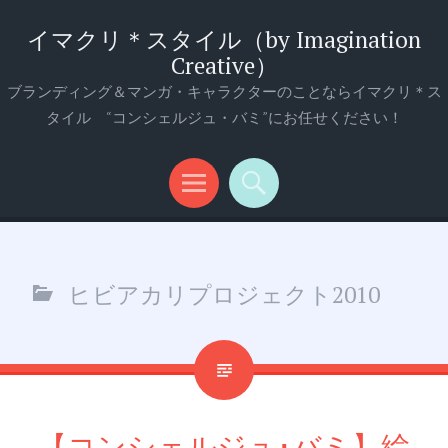
イマクリ＊スタイル（by Imagination
Creative）
ブランディング＆マンガ・キャラクターのことならイマクリ＊ス
タイル “コンシェルジュ・バミ”にお任せください！
メ
検
ニ
索
ュ
ヒビアカリプロジェクト2010
ー
【コンシェルジュ･バミ】絵