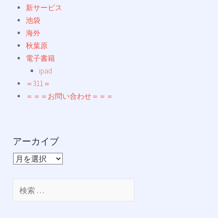
新サービス
池袋
海外
秋葉原
電子書籍
ipad
＝311＝
＝＝＝お問い合わせ＝＝＝
アーカイブ
ア
ー
カ
検
イ
索:
ブ