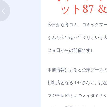
ット87 & b
今日から冬コミ、コミックマ
なんと今年は６年ぶりという
２８日からの開催です♪
事前情報によると企業ブース
初出店となるNHKさんや、お
フジテレビさんのノイタミナ