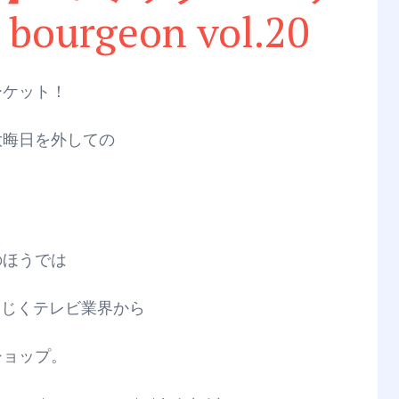
ourgeon vol.20
ーケット！
大晦日を外しての
のほうでは
なじくテレビ業界から
ショップ。