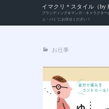
イマクリ＊スタイル（by Imagi
ブランディング＆マンガ・キャラクター
メ
検
ュ・バミ”にお任せください！
ニ
索
ュ
ー
お仕事