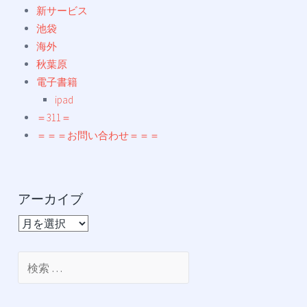
新サービス
池袋
海外
秋葉原
電子書籍
ipad
＝311＝
＝＝＝お問い合わせ＝＝＝
アーカイブ
ア
ー
カ
検
イ
索:
ブ