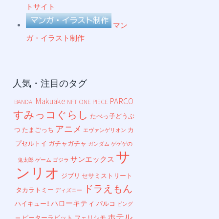
トサイト
マン
ガ・イラスト制作
人気・注目のタグ
Makuake
PARCO
BANDAI
NFT
ONE PIECE
すみっコぐらし
たべっ子どうぶ
アニメ
つ
たまごっち
カ
エヴァンゲリオン
プセルトイ
ガチャガチャ
ガンダム
ゲゲゲの
サ
サンエックス
鬼太郎
ゲーム
ゴジラ
ンリオ
ジブリ
セサミストリート
ドラえもん
タカラトミー
ディズニー
ハローキティ
ハイキュー!!
パルコ
ピング
ホテル
ピーターラビット
フェリシモ
ー