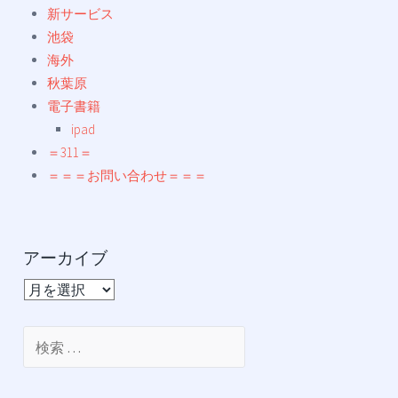
新サービス
池袋
海外
秋葉原
電子書籍
ipad
＝311＝
＝＝＝お問い合わせ＝＝＝
アーカイブ
ア
ー
カ
検
イ
索:
ブ