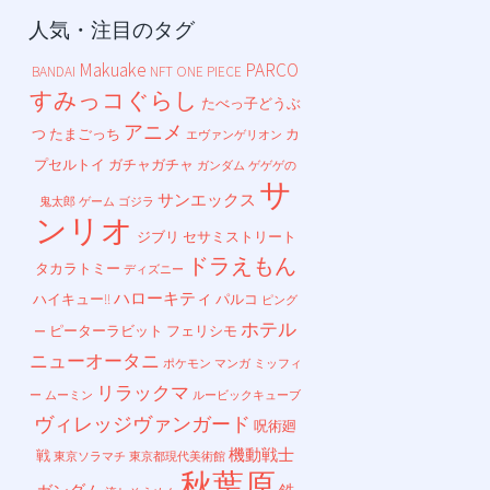
人気・注目のタグ
Makuake
PARCO
BANDAI
NFT
ONE PIECE
すみっコぐらし
たべっ子どうぶ
アニメ
つ
たまごっち
カ
エヴァンゲリオン
プセルトイ
ガチャガチャ
ガンダム
ゲゲゲの
サ
サンエックス
鬼太郎
ゲーム
ゴジラ
ンリオ
ジブリ
セサミストリート
ドラえもん
タカラトミー
ディズニー
ハローキティ
ハイキュー!!
パルコ
ピング
ホテル
ピーターラビット
フェリシモ
ー
ニューオータニ
ポケモン
マンガ
ミッフィ
リラックマ
ー
ムーミン
ルービックキューブ
ヴィレッジヴァンガード
呪術廻
機動戦士
戦
東京ソラマチ
東京都現代美術館
秋葉原