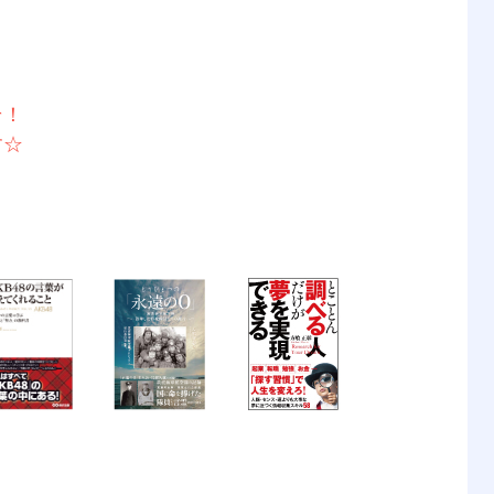
そ！
す☆