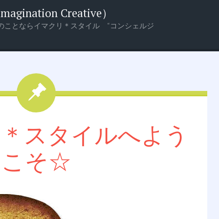
nation Creative）
のことならイマクリ＊スタイル “コンシェルジ
リ＊スタイルへよう
こそ☆