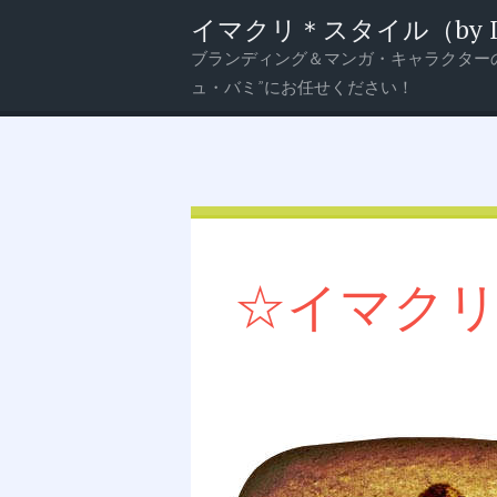
イマクリ＊スタイル（by Imagi
ブランディング＆マンガ・キャラクター
メ
検
ュ・バミ”にお任せください！
ニ
索
ュ
ー
☆イマク