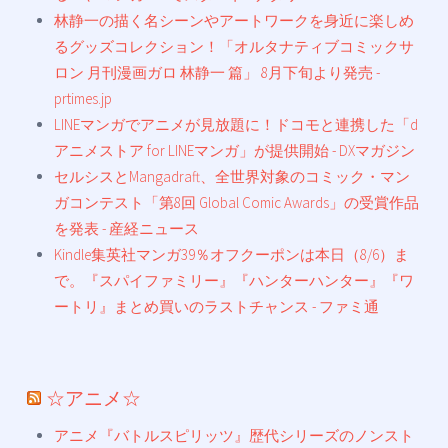
林静一の描く名シーンやアートワークを身近に楽しめ
るグッズコレクション！「オルタナティブコミックサ
ロン 月刊漫画ガロ 林静一 篇」 8月下旬より発売 -
prtimes.jp
LINEマンガでアニメが見放題に！ドコモと連携した「d
アニメストア for LINEマンガ」が提供開始 - DXマガジン
セルシスとMangadraft、全世界対象のコミック・マン
ガコンテスト「第8回 Global Comic Awards」の受賞作品
を発表 - 産経ニュース
Kindle集英社マンガ39％オフクーポンは本日（8/6）ま
で。『スパイファミリー』『ハンターハンター』『ワ
ートリ』まとめ買いのラストチャンス - ファミ通
☆アニメ☆
アニメ『バトルスピリッツ』歴代シリーズのノンスト