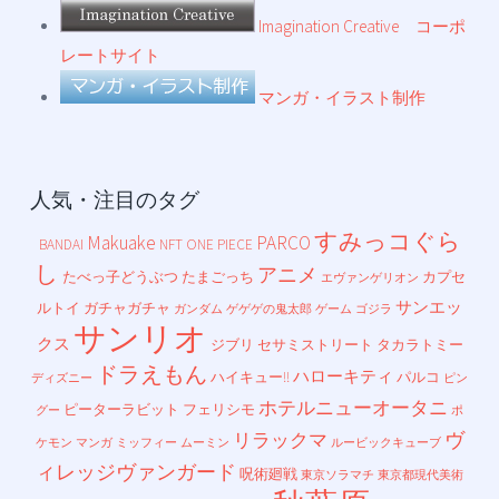
Imagination Creative コーポ
レートサイト
マンガ・イラスト制作
人気・注目のタグ
すみっコぐら
Makuake
PARCO
BANDAI
NFT
ONE PIECE
し
アニメ
たべっ子どうぶつ
たまごっち
カプセ
エヴァンゲリオン
サンエッ
ルトイ
ガチャガチャ
ガンダム
ゲゲゲの鬼太郎
ゲーム
ゴジラ
サンリオ
クス
ジブリ
セサミストリート
タカラトミー
ドラえもん
ハローキティ
ハイキュー!!
パルコ
ディズニー
ピン
ホテルニューオータニ
ピーターラビット
フェリシモ
グー
ポ
ヴ
リラックマ
ケモン
マンガ
ミッフィー
ムーミン
ルービックキューブ
ィレッジヴァンガード
呪術廻戦
東京ソラマチ
東京都現代美術