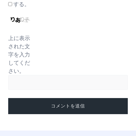
する。
上に表示
された文
字を入力
してくだ
さい。