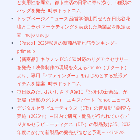
と実用性を両立。都市生活の日常に寄り添う、6種類の
バッグを発売 - 時事ドットコム
トップページ／ニュース 経営学部山岡ゼミが日比谷花
壇とコラボ マーケティングを実践した新製品を限定販
売 - meijo-u.ac.jp
【Pasco】2026年8月の新商品売れ筋ランキング -
prtimes.jp
【新商品】キヤノン EOS C50 対応のリグアクセサリー
を発売！映像制作の現場を支えるZacuto（ザクート）
より、専用「Zファインダー」をはじめとする拡張ア
イテムを提案 - 時事ドットコム
毎日飲みたいおいしさ すき家に「350円の新商品」が
登場（進撃のグルメ） - エキスパート - Yahoo!ニュース
デジタルセラピューティクス（DTx）の普及動向調査を
実施（2026年）～国内で研究・開発が行われているデ
ジタルセラピューティクス（DTx）の製品数は35、2032
年度にかけて新製品の発売が進むと予測～ - 47NEWS