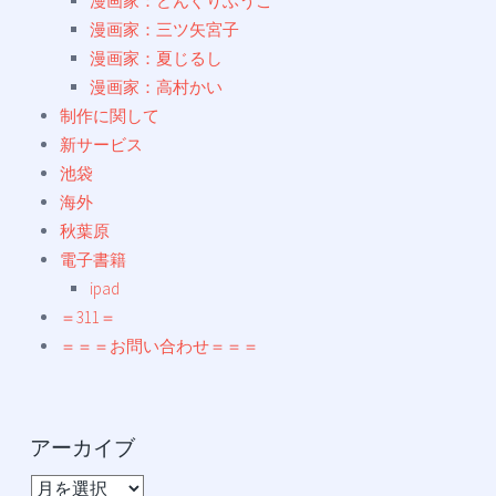
漫画家：どんぐりふうこ
漫画家：三ツ矢宮子
漫画家：夏じるし
漫画家：高村かい
制作に関して
新サービス
池袋
海外
秋葉原
電子書籍
ipad
＝311＝
＝＝＝お問い合わせ＝＝＝
アーカイブ
ア