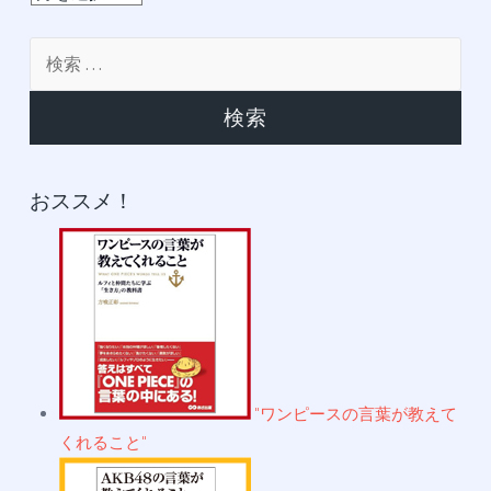
ー
カ
検
イ
索:
ブ
おススメ！
"ワンピースの言葉が教えて
くれること"