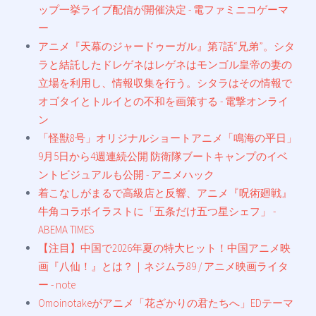
ップ一挙ライブ配信が開催決定 - 電ファミニコゲーマ
ー
アニメ『天幕のジャードゥーガル』第7話“兄弟”。シタ
ラと結託したドレゲネはレゲネはモンゴル皇帝の妻の
立場を利用し、情報収集を行う。シタラはその情報で
オゴタイとトルイとの不和を画策する - 電撃オンライ
ン
「怪獣8号」オリジナルショートアニメ「鳴海の平日」
9月5日から4週連続公開 防衛隊ブートキャンプのイベ
ントビジュアルも公開 - アニメハック
着こなしがまるで高級店と反響、アニメ『呪術廻戦』
牛角コラボイラストに「五条だけ五つ星シェフ」 -
ABEMA TIMES
【注目】中国で2026年夏の特大ヒット！中国アニメ映
画『八仙！』とは？｜ネジムラ89 / アニメ映画ライタ
ー - note
Omoinotakeがアニメ「花ざかりの君たちへ」EDテーマ