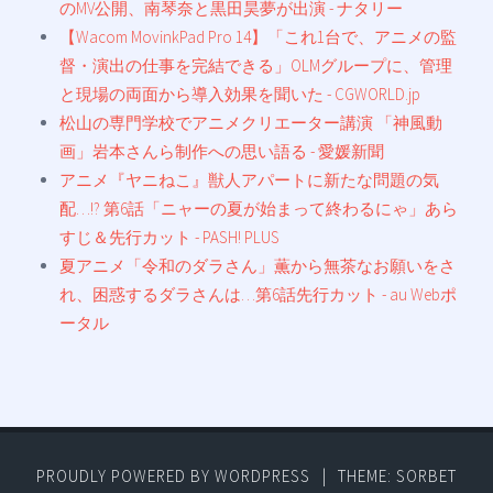
のMV公開、南琴奈と黒田昊夢が出演 - ナタリー
【Wacom MovinkPad Pro 14】「これ1台で、アニメの監
督・演出の仕事を完結できる」OLMグループに、管理
と現場の両面から導入効果を聞いた - CGWORLD.jp
松山の専門学校でアニメクリエーター講演 「神風動
画」岩本さんら制作への思い語る - 愛媛新聞
アニメ『ヤニねこ』獣人アパートに新たな問題の気
配…!? 第6話「ニャーの夏が始まって終わるにゃ」あら
すじ＆先行カット - PASH! PLUS
夏アニメ「令和のダラさん」薫から無茶なお願いをさ
れ、困惑するダラさんは…第6話先行カット - au Webポ
ータル
PROUDLY POWERED BY WORDPRESS
|
THEME: SORBET