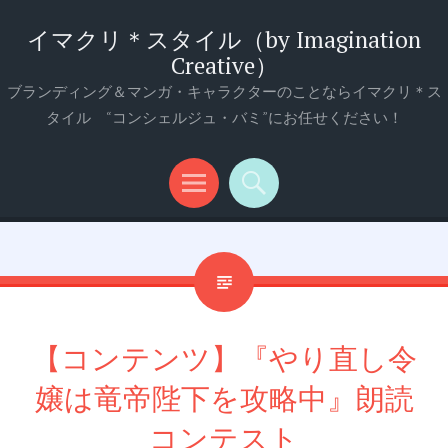
イマクリ＊スタイル（by Imagination
Creative）
ブランディング＆マンガ・キャラクターのことならイマクリ＊ス
タイル “コンシェルジュ・バミ”にお任せください！
メ
検
ニ
索
ュ
ー
【コンテンツ】『やり直し令
嬢は竜帝陛下を攻略中』朗読
コンテスト