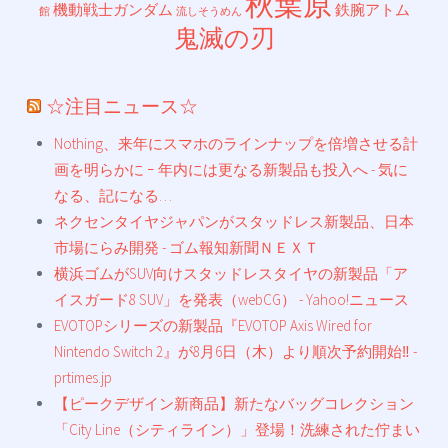
秋葉原
機動戦士ガンダム
鉄腕アトム
館
流しそうめん
鬼滅の刃
☆注目ニュース☆
Nothing、来年にスマホのラインナップを倍増させる計
画を明らかに ｰ 年内には更なる新製品も投入へ - 気に
なる、記になる…
ネクセンタイヤジャパンがスタッドレス新製品、日本
市場にらみ開発 - ゴム報知新聞ＮＥＸＴ
横浜ゴムがSUV向けスタッドレスタイヤの新製品「ア
イスガード8 SUV」を発表（webCG） - Yahoo!ニュース
EVOTOPシリーズの新製品『EVOTOP Axis Wired for
Nintendo Switch 2』が8月6日（木）より順次予約開始‼ -
prtimes.jp
【ピークデザイン新商品】新たなバッグコレクション
「City Line（シティライン）」登場！洗練された佇まい