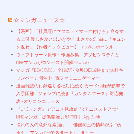
☆マンガニュース☆
【漫画】「社員証にマタニティマーク付けろ」命令す
る上司 優しさかと思いきや？ まさかの理由に「キュン
を返せ」【作者インタビュー】 - au Webポータル
ウェブトゥーン原作・作画募集、アソビシステムと
LINEマンガがコンテスト開催 - Koubo
マンガ『BEASTARS』全196話が8月20日18時まで無料キ
ャンペーン開催中 - 電ファミニコゲーマー
漫画雑誌の付録巡り各社対応続く カード付録が影響で
入手困難…ジャンプに続き『ガンダムエース』対応発
表 - オリコンニュース
『LINEマンガ』でアニメ見放題「dアニメストア for
LINEマンガ」提供開始 月額760円 - AppBank
憧れの人の意外な素顔は……俳優同士の情熱がぶつか
るBL、マンガMeeでスタート - ナタリー