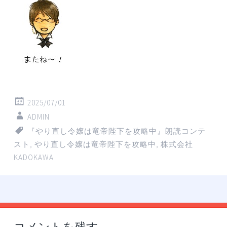
2025/07/01
ADMIN
『やり直し令嬢は竜帝陛下を攻略中』朗読コンテ
スト
,
やり直し令嬢は竜帝陛下を攻略中
,
株式会社
KADOKAWA
投
←
→
稿
コメントを残す