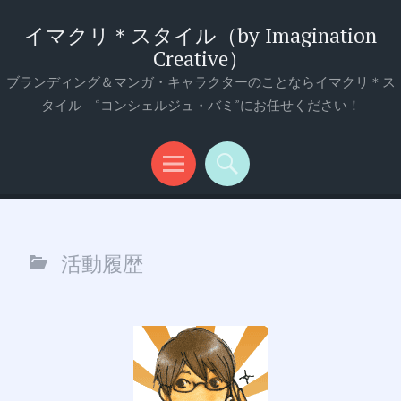
イマクリ＊スタイル（by Imagination
Creative）
ブランディング＆マンガ・キャラクターのことならイマクリ＊ス
タイル “コンシェルジュ・バミ”にお任せください！
メ
検
ニ
索
ュ
活動履歴
ー