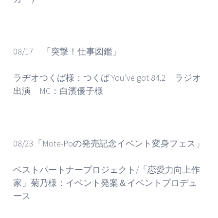
08/17 「突撃！仕事図鑑」
ラヂオつくば様：つくば You’ve got 84.2 ラジオ
出演 MC：白濱優子様
08/23「Mote-Poの発売記念イベント変身フェス」
ベストパートナープロジェクト/「恋愛力向上作
家」菊乃様：イベント発案＆イベントプロデュ
ース