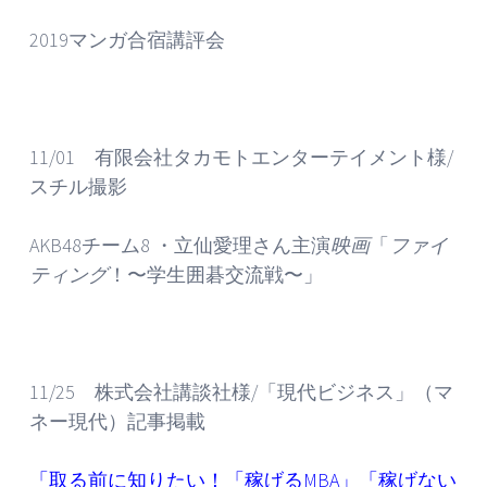
2019マンガ合宿講評会
11/01 有限会社タカモトエンターテイメント様/
スチル撮影
AKB48チーム8 ・立仙愛理さん主演
映画
「
ファイ
ティング
！〜学生囲碁交流戦〜」
11/25 株式会社講談社様/「現代ビジネス」（マ
ネー現代）記事掲載
「
取る前に知りたい！「稼げるMBA」「稼げない