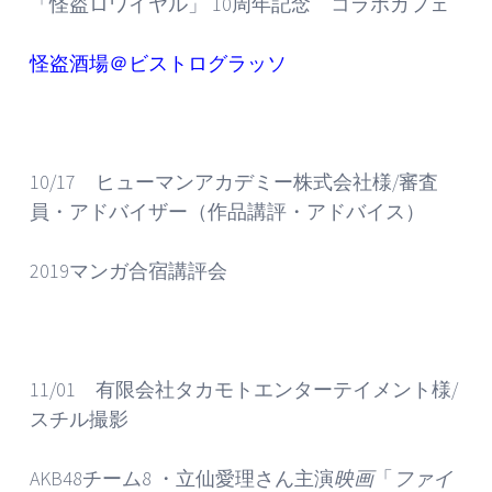
「怪盗ロワイヤル」 10周年記念 コラボカフェ
怪盗酒場＠ビストログラッソ
10/17 ヒューマンアカデミー株式会社様/審査
員・アドバイザー（作品講評・アドバイス）
2019マンガ合宿講評会
11/01 有限会社タカモトエンターテイメント様/
スチル撮影
AKB48チーム8 ・立仙愛理さん主演
映画
「
ファイ