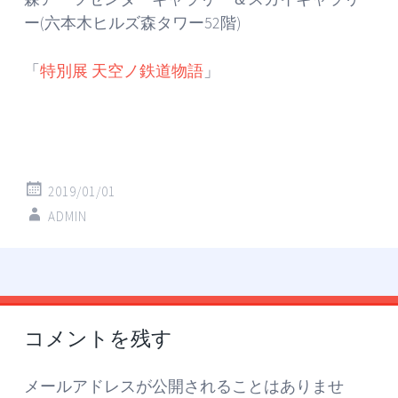
ー(六本木ヒルズ森タワー52階)
「
特別展 天空ノ鉄道物語
」
2019/01/01
ADMIN
投
←
→
稿
コメントを残す
ナ
ビ
メールアドレスが公開されることはありませ