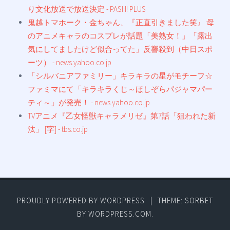
り文化放送で放送決定 - PASH! PLUS
鬼越トマホーク・金ちゃん、『正直引きました笑』 母
のアニメキャラのコスプレが話題「美熟女！」「露出
気にしてましたけど似合ってた」反響殺到（中日スポ
ーツ） - news.yahoo.co.jp
「シルバニアファミリー」キラキラの星がモチーフ☆
ファミマにて「キラキラくじ～ほしぞらパジャマパー
ティ～」が発売！ - news.yahoo.co.jp
TVアニメ『乙女怪獣キャラメリゼ』第7話「狙われた新
汰」 [字] - tbs.co.jp
PROUDLY POWERED BY WORDPRESS
|
THEME: SORBET
BY
WORDPRESS.COM
.