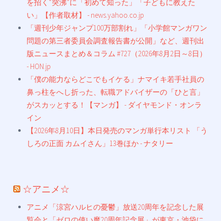
を招く“突沸”に「初めて知った」「子どもに教えた
い」【作者取材】 - news.yahoo.co.jp
「週刊少年ジャンプ100万部割れ」「小学館マンガワン
問題の第三者委員会調査報告書が公開」など、週刊出
版ニュースまとめ＆コラム #727（2026年8月2日～8日）
- HON.jp
「僕の能力ならどこでもイケる」ナマイキ若手社員の
鼻っ柱をへし折った、転職アドバイザーの「ひと言」
がスカッとする！【マンガ】 - ダイヤモンド・オンラ
イン
【2026年8月10日】本日発売のマンガ単行本リスト 「う
しろの正面 カムイさん」13巻ほか - ナタリー
☆アニメ☆
アニメ「涼宮ハルヒの憂鬱」放送20周年を記念した展
覧会と「ゼロの使い魔20周年記念展」が東京・池袋に