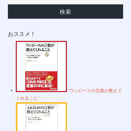
イ
索:
ブ
おススメ！
"ワンピースの言葉が教えて
くれること"