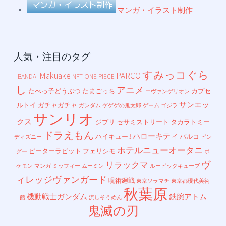
マンガ・イラスト制作
人気・注目のタグ
すみっコぐら
Makuake
PARCO
BANDAI
NFT
ONE PIECE
し
アニメ
たべっ子どうぶつ
たまごっち
カプセ
エヴァンゲリオン
サンエッ
ルトイ
ガチャガチャ
ガンダム
ゲゲゲの鬼太郎
ゲーム
ゴジラ
サンリオ
クス
ジブリ
セサミストリート
タカラトミー
ドラえもん
ハローキティ
ハイキュー!!
パルコ
ディズニー
ピン
ホテルニューオータニ
ピーターラビット
フェリシモ
グー
ポ
ヴ
リラックマ
ケモン
マンガ
ミッフィー
ムーミン
ルービックキューブ
ィレッジヴァンガード
呪術廻戦
東京ソラマチ
東京都現代美術
秋葉原
機動戦士ガンダム
鉄腕アトム
館
流しそうめん
鬼滅の刃