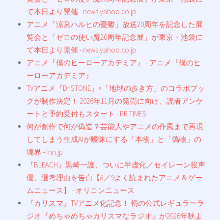
て本日より開催 - news.yahoo.co.jp
アニメ「涼宮ハルヒの憂鬱」放送20周年を記念した展
覧会と「ゼロの使い魔20周年記念展」が東京・池袋に
て本日より開催 - news.yahoo.co.jp
アニメ『僕のヒーローアカデミア』 - アニメ『僕のヒ
ーローアカデミア』
TVアニメ『Dr.STONE』×「地球の歩き方」のコラボブッ
クが制作決定！ 2026年11月の発売に向け、読者アンケ
ートと予約受付もスタート - PR TIMES
何が創作で何が偽造？芸能人やアニメの作風まで再現
してしまう生成AIが曖昧にする「本物」と「偽物」の
境界 - fnn.jp
『BLEACH』黒崎一護、ついに半虚化／セイレーン役声
優、選考理由を告白【8／9よく読まれたアニメ＆ゲー
ムニュース】 - オリコンニュース
『カリスマ』TVアニメ化記念！ 初の公式レギュラーラ
ジオ『めちゃめちゃカリスマなラジオ』が2026年秋よ