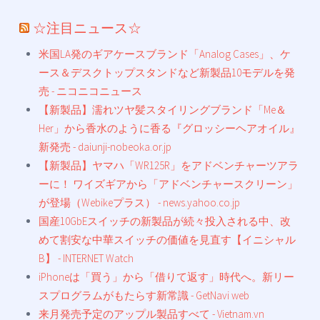
☆注目ニュース☆
米国LA発のギアケースブランド「Analog Cases」、ケ
ース＆デスクトップスタンドなど新製品10モデルを発
売 - ニコニコニュース
【新製品】濡れツヤ髪スタイリングブランド「Me＆
Her」から香水のように香る『グロッシーヘアオイル』
新発売 - daiunji-nobeoka.or.jp
【新製品】ヤマハ「WR125R」をアドベンチャーツアラ
ーに！ ワイズギアから「アドベンチャースクリーン」
が登場（Webikeプラス） - news.yahoo.co.jp
国産10GbEスイッチの新製品が続々投入される中、改
めて割安な中華スイッチの価値を見直す【イニシャル
B】 - INTERNET Watch
iPhoneは「買う」から「借りて返す」時代へ。新リー
スプログラムがもたらす新常識 - GetNavi web
来月発売予定のアップル製品すべて - Vietnam.vn