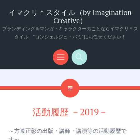
イマクリ＊スタイル（by Imagination
Creative）
ブランディング＆マンガ・キャラクターのことならイマクリ＊ス
タイル “コンシェルジュ・バミ”にお任せください！
メ
検
ニ
索
ュ
ー
活動履歴 －2019－
～方喰正彰の出版・講師・講演等の活動履歴で
す～