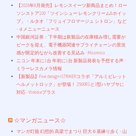
【2026年8月発売】レモンスイーツ新商品まとめ！ロー
ソンストア100「ツインシュー レモンクリーム&ホイッ
プ」・ルタオ「フリュイフロマージュ シトロン」など
- ｄメニューニュース
中国銀河証券：下半期は新製品の在庫積み増し需要が
ピークを迎え、電子機器関連サプライチェーンの景況
感が限定的ながら改善する見込み - Moomoo
ニコン 年末に1台 年初に1台 新製品発表を予想する声 -
ミラーレスカメラ情報
【新製品】Fixe design×STRIKERコラボ「アルミビレット
ヘルメットロック」が登場！ Z900RSと3型ハヤブサに
対応 - Webikeプラス
☆マンガニュース☆
マンガ灯籠 幻想的 高梁でまつり 巨大６基練り歩く - 山