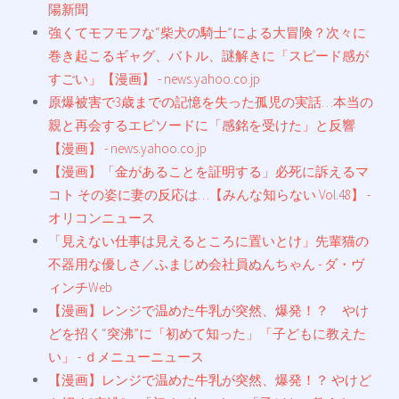
陽新聞
強くてモフモフな“柴犬の騎士”による大冒険？次々に
巻き起こるギャグ、バトル、謎解きに「スピード感が
すごい」【漫画】 - news.yahoo.co.jp
原爆被害で3歳までの記憶を失った孤児の実話…本当の
親と再会するエピソードに「感銘を受けた」と反響
【漫画】 - news.yahoo.co.jp
【漫画】「金があることを証明する」必死に訴えるマ
コト その姿に妻の反応は…【みんな知らない Vol.48】 -
オリコンニュース
「見えない仕事は見えるところに置いとけ」先輩猫の
不器用な優しさ／ふまじめ会社員ぬんちゃん - ダ・ヴ
ィンチWeb
【漫画】レンジで温めた牛乳が突然、爆発！？ やけ
どを招く“突沸”に「初めて知った」「子どもに教えた
い」 - ｄメニューニュース
【漫画】レンジで温めた牛乳が突然、爆発！？ やけど