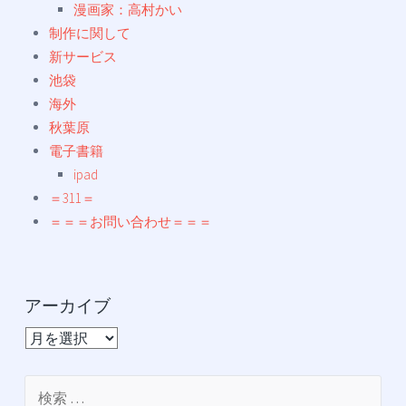
漫画家：高村かい
制作に関して
新サービス
池袋
海外
秋葉原
電子書籍
ipad
＝311＝
＝＝＝お問い合わせ＝＝＝
アーカイブ
ア
ー
カ
検