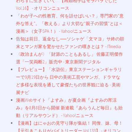
わらずに生きていく…【再婚相手はモラハラでした
Vol.16】 - オリコンニュース
「わが子への性教育、何を話せばいい？」専門家の“意
外な答え”。「教える」より大切な“親子の習慣”とは＜
漫画＞（女子SPA！） - Yahoo!ニュース
告知は前日、返金なし──ソシャゲ「文マヨ」サ終の顛
末とマンガ家を驚かせたファンの嘆きとは？ - ITmedia
〈政治まんが〉「財源のこともあるし」 佐藤正明傑作
選「一笑両断2」販売中 - 東京新聞デジタル
【プレビュー】「水滸伝」東京ステーションギャラリ
ーで9月19日から 日中の美術工芸やマンガ、ドラマな
ど多様な表現を通して豪傑たちの世界観に迫る - 美術
展ナビ
漫画Webサイト「よすみ」が夏企画『よすみの宵涼
み』を8月8日から開催 新連載『あらうんど毎日』も始
動（リアルサウンド） - Yahoo!ニュース
【漫画】はにゃおの見守り隊が集結！ 同僚、妹、母！
【元引きこもりがバイトリーダー Vol.133】 - オリコン