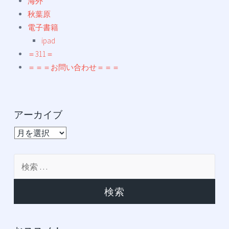
海外
秋葉原
電子書籍
ipad
＝311＝
＝＝＝お問い合わせ＝＝＝
アーカイブ
ア
ー
カ
検
イ
索:
ブ