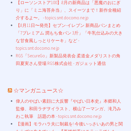
【ローソンストア100】8月の新商品は「悪魔のおにぎ
り」に「ミニ海苔弁当」、スイーツまで！新作全種紹
介するよ〜。 - topics.smt.docomo.ne.jp
【8月11日〜発売】セブン-イレブン 新商品パンまとめ
「7プレミアム 潤もち食パン 3斤」「牛乳仕込みの大き
な甘食風しっとりケーキ」など -
topics.smt.docomo.ne.jp
RGS「SecureGo」新製品発表会 柔道金メダリストの角
田夏実さん登場 RGS株式会社 - ガジェット通信
☆マンガニュース☆
偉人のやばい素顔に大反響『やばい日本史』本郷和人
監修、和田ラヂヲイラスト、横山了一マンガ、滝乃み
わこ執筆 話題の本 - topics.smt.docomo.ne.jp
【漫画】モラハラ夫に制裁を! 今後いっさいあの男と関