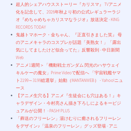
超人的シェアハウスストーリー『カリスマ』 TVアニメ
化を記念して、2026年秋より初の公式レギュラーラジ
オ『めちゃめちゃカリスマなラジオ』放送決定 - KING
RECORDS TODAY
鬼越トマホーク・金ちゃん、『正直引きました笑』 母
のアニメキャラのコスプレが話題「美熟女！」「露出
気にしてましたけど似合ってた」反響殺到 - 中日新聞
Web
アニメ1週間＞「機動戦士ガンダム 閃光のハサウェイ
キルケーの魔女」Prime Videoで配信へ 「宇宙戦艦ヤマ
ト2199～3199総選挙」始動（MANTANWEB） - Yahoo!ニュ
ース
【アニメ生穴る】アニメ『生徒会にも穴はある！』キ
ャラデザイン・今村亮さん描き下ろしによるキービジ
ュアルが公開！ - PASH! PLUS
「葬送のフリーレン」湯けむりに癒されるフリーレン
をデザイン♪「温泉のフリーレン」グッズ登場 - アニ