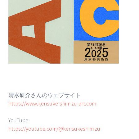
清水研介さんのウェブサイト
https://www.kensuke-shimizu-art.com
YouTube
https://youtube.com/@kensukeshimizu