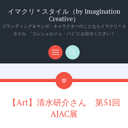
イマクリ＊スタイル（by Imagination
Creative）
ブランディング＆マンガ・キャラクターのことならイマクリ＊ス
タイル “コンシェルジュ・バミ”にお任せください！
メ
検
ニ
索
ュ
ー
【Art】清水研介さん 第51回
AJAC展