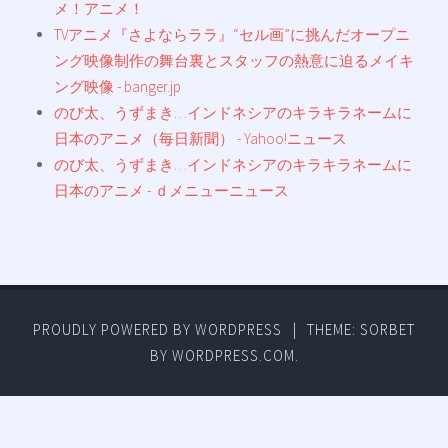
メ！アニメ！
TVアニメ『さよならララ』“セル画”に挑んだオープニ
ング映像制作の舞台裏とスタッフの熱意に迫るメイキ
ング映像 - banger.jp
のび太、うずまき…インドネシアのキラキラネームに
日本のアニメ（毎日新聞） - Yahoo!ニュース
のび太、うずまき…インドネシアのキラキラネームに
日本のアニメ - ｄメニューニュース
PROUDLY POWERED BY WORDPRESS
|
THEME: SORBET
BY
WORDPRESS.COM
.