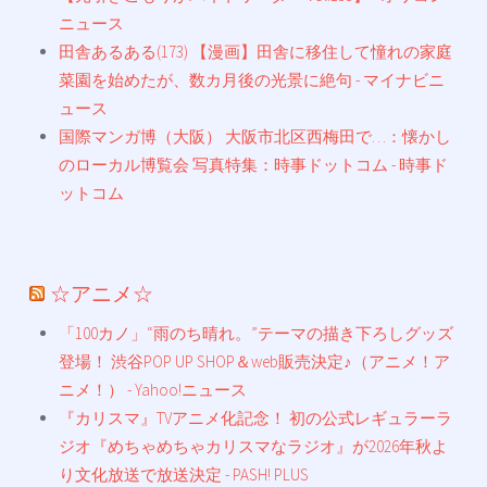
ニュース
田舎あるある(173) 【漫画】田舎に移住して憧れの家庭
菜園を始めたが、数カ月後の光景に絶句 - マイナビニ
ュース
国際マンガ博（大阪） 大阪市北区西梅田で…：懐かし
のローカル博覧会 写真特集：時事ドットコム - 時事ド
ットコム
☆アニメ☆
「100カノ」“雨のち晴れ。”テーマの描き下ろしグッズ
登場！ 渋谷POP UP SHOP＆web販売決定♪（アニメ！ア
ニメ！） - Yahoo!ニュース
『カリスマ』TVアニメ化記念！ 初の公式レギュラーラ
ジオ『めちゃめちゃカリスマなラジオ』が2026年秋よ
り文化放送で放送決定 - PASH! PLUS