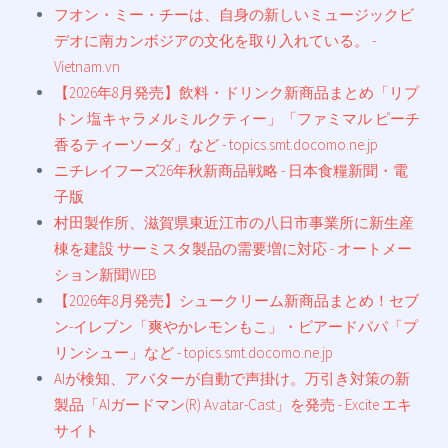
フオン・ミー・チーは、自身の新しいミュージックビ
デオに南カンボジアの文化を取り入れている。 -
Vietnam.vn
【2026年8月発売】飲料・ドリンク新商品まとめ「リプ
トン 塩キャラメルミルクティー」「ファミマル ピーチ
香るティーソーダ」など - topics.smt.docomo.ne.jp
ニチレイフーズ26年秋新商品戦略 - 日本食糧新聞・電
子版
村田製作所、滋賀県東近江市の八日市事業所に新生産
棟を建設 サーミスタ製品の需要増に対応 - オートメー
ション新聞WEB
【2026年8月発売】シュークリーム新商品まとめ！セブ
ン-イレブン「爽やかレモンもこ」・ビアードパパ「プ
リンシュー」など - topics.smt.docomo.ne.jp
AIが検知、アバターが自動で声掛け。万引き対策の新
製品「AIガードマン(R) Avatar-Cast」を発売 - Excite エキ
サイト