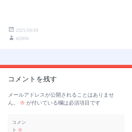
2025/09/09
ADMIN
投
←
稿
コメントを残す
ナ
ビ
ゲ
メールアドレスが公開されることはありませ
ー
ん。
※
が付いている欄は必須項目です
シ
ョ
コメン
ン
ト
※