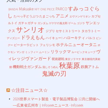
すみっコぐら
Makuake
PARCO
BANDAI
NFT
ONE PIECE
し
アニメ
たべっ子どうぶつ
たまごっち
カプセ
エヴァンゲリオン
サンエッ
ルトイ
ガチャガチャ
ガンダム
ゲゲゲの鬼太郎
ゲーム
ゴジラ
サンリオ
クス
ジブリ
セサミストリート
タカラトミー
ドラえもん
ハローキティ
ハイキュー!!
パルコ
ディズニー
ピン
ホテルニューオータニ
ピーターラビット
フェリシモ
グー
ポ
ヴ
リラックマ
ケモン
マンガ
ミッフィー
ムーミン
ルービックキューブ
ィレッジヴァンガード
呪術廻戦
東京ソラマチ
東京都現代美術
秋葉原
機動戦士ガンダム
鉄腕アトム
館
流しそうめん
鬼滅の刃
☆注目ニュース☆
2026世界スマート製造・電子製品博覧会 12月に開催へ
―広東省広州市｜Infoseekニュース - Infoseek