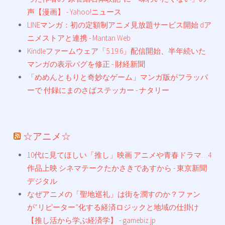
声【漫画】 - Yahoo!ニュース
LINEマンガ：初の定額制アニメ見放題サービス開始 dア
ニメストアと連携 - Mantan Web
Kindleファームウェア「5.19.6」配信開始、半年続いた
マンガの表示バグを修正 - 財経新聞
「めめんともりと奇妙なゲーム」マンガ版がフラッパ
ーで 付録にまのさばステッカー - ナタリー
☆アニメ☆
10代に見てほしい「推し」映画 アニメや青春ドラマ…4
作品上映 シネマテークたかさきであすから - 東京新聞
デジタル
なぜアニメの「聖地巡礼」は街を潤すのか？ファン
が“リピーター”化する経済ロジックと地域の仕掛け
【推し活から学ぶ経済学】 - gamebiz.jp