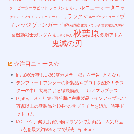
ホテルニューオータニ
ピーターラビット
フェリシモ
グー
ポ
ヴ
リラックマ
ケモン
マンガ
ミッフィー
ムーミン
ルービックキューブ
ィレッジヴァンガード
呪術廻戦
東京ソラマチ
東京都現代美術
秋葉原
機動戦士ガンダム
鉄腕アトム
館
流しそうめん
鬼滅の刃
☆注目ニュース☆
Insta360が新しい360度カメラ「X6」を予告 - とるなら
テンフィートアンダーの新製品やプロトを紹介！テス
ターの中山太喜による徹底解説。 - ルアマガプラス
DigiKey、2026年第2四半期に在庫製品ラインアップへ2.7
万点以上の新製品と104社のサプライヤを追加 - 時事ド
ットコム
MOTTERU、楽天お買い物マラソンで新商品・人気商品
107点を最大約50%オフで販売 - AppBank