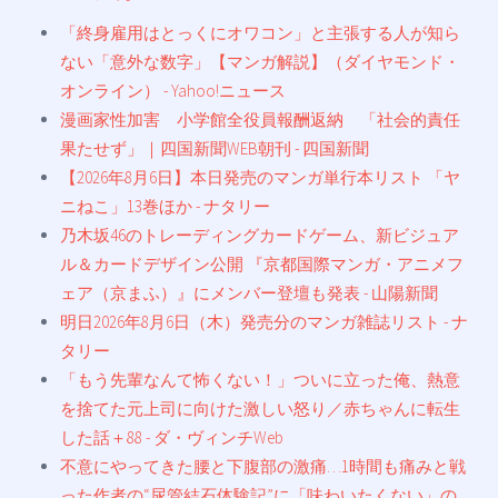
「終身雇用はとっくにオワコン」と主張する人が知ら
ない「意外な数字」【マンガ解説】（ダイヤモンド・
オンライン） - Yahoo!ニュース
漫画家性加害 小学館全役員報酬返納 「社会的責任
果たせず」｜四国新聞WEB朝刊 - 四国新聞
【2026年8月6日】本日発売のマンガ単行本リスト 「ヤ
ニねこ」13巻ほか - ナタリー
乃木坂46のトレーディングカードゲーム、新ビジュア
ル＆カードデザイン公開 『京都国際マンガ・アニメフ
ェア（京まふ）』にメンバー登壇も発表 - 山陽新聞
明日2026年8月6日（木）発売分のマンガ雑誌リスト - ナ
タリー
「もう先輩なんて怖くない！」ついに立った俺、熱意
を捨てた元上司に向けた激しい怒り／赤ちゃんに転生
した話＋88 - ダ・ヴィンチWeb
不意にやってきた腰と下腹部の激痛…1時間も痛みと戦
った作者の“尿管結石体験記”に「味わいたくない」の