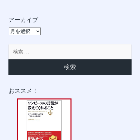
アーカイブ
ア
ー
カ
検
イ
索:
ブ
おススメ！