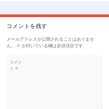
投
←
→
稿
コメントを残す
ナ
ビ
ゲ
メールアドレスが公開されることはありませ
ー
ん。
※
が付いている欄は必須項目です
シ
ョ
コメン
ン
ト
※