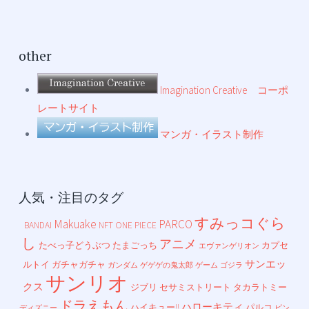
other
Imagination Creative コーポ
レートサイト
マンガ・イラスト制作
人気・注目のタグ
すみっコぐら
Makuake
PARCO
BANDAI
NFT
ONE PIECE
し
アニメ
たべっ子どうぶつ
たまごっち
カプセ
エヴァンゲリオン
サンエッ
ルトイ
ガチャガチャ
ガンダム
ゲゲゲの鬼太郎
ゲーム
ゴジラ
サンリオ
クス
ジブリ
セサミストリート
タカラトミー
ドラえもん
ハローキティ
ハイキュー!!
パルコ
ディズニー
ピン