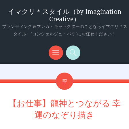
イマクリ＊スタイル（by Imagination
Creative）
ブランディング＆マンガ・キャラクターのことならイマクリ＊ス
タイル “コンシェルジュ・バミ”にお任せください！
メ
検
ニ
索
ュ
ー
【お仕事】龍神とつながる 幸
運のなぞり描き