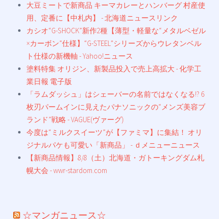
大豆ミートで新商品 キーマカレーとハンバーグ 村産使
用、定番に【中札内】 - 北海道ニュースリンク
カシオ“G-SHOCK”新作2種【薄型・軽量な“メタルベゼル
×カーボン”仕様】“G-STEEL”シリーズからウレタンベル
ト仕様の新機軸 - Yahoo!ニュース
塗料特集 オリジン、新製品投入で売上高拡大 - 化学工
業日報 電子版
「ラムダッシュ」はシェーバーの名前ではなくなる!? 6
枚刃パームインに見えたパナソニックの“メンズ美容ブ
ランド”戦略 - VAGUE(ヴァーグ)
今度は“ミルクスイーツ”が【ファミマ】に集結！ オリ
ジナルパケも可愛い「新商品」 - ｄメニューニュース
【新商品情報】8/8（土）北海道・ガトーキングダム札
幌大会 - wwr-stardom.com
☆マンガニュース☆