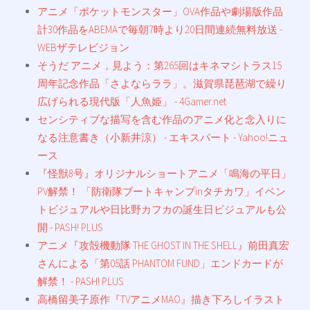
アニメ「ポケットモンスター」OVA作品や劇場版作品
計30作品をABEMAで毎朝7時より20日間連続無料放送 -
WEBザテレビジョン
そうだ アニメ，見よう：第265回はキネマシトラス15
周年記念作品「さよならララ」。滋賀県琵琶湖で繰り
広げられる現代版「人魚姫」 - 4Gamer.net
センシティブな描写を含む作品のアニメ化と念入りに
なる注意書き（小新井涼） - エキスパート - Yahoo!ニュ
ース
『怪獣8号』オリジナルショートアニメ「鳴海の平日」
PV解禁！ 「防衛隊ブートキャンプinタチカワ」イベン
トビジュアルや日比野カフカの誕生日ビジュアルも公
開 - PASH! PLUS
アニメ『攻殻機動隊 THE GHOST IN THE SHELL』前田真宏
さんによる「第05話 PHANTOM FUND」エンドカードが
解禁！ - PASH! PLUS
高橋留美子原作『TVアニメMAO』描き下ろしイラスト