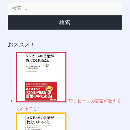
カ
検
イ
索:
ブ
おススメ！
"ワンピースの言葉が教えて
くれること"