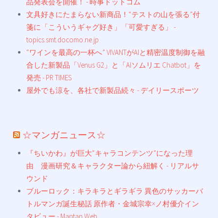
品発表会を開催！ - 時事ドットコム
文具好きにたまらない新商品！“テストの山を張る”付
箋に「こういうギャグ好き」「可愛すぎる」 -
topics.smt.docomo.ne.jp
“ワインを最高の一杯へ” VIVANTがAIと精密温度制御を融
合した新製品「Venus G2」と「AIソムリエ Chatbot」を
発売 - PR TIMES
屋外でも涼を、各社で新製品続々 - デイリースポーツ
☆マンガニュース☆
『ちいかわ』が巨大“キャラコンテンツ”になった理
由 漫画研究＆キャラクター論から紐解く - リアルサ
ウンド
ブルーロック：キラキラとギラギラ 異色のサッカーバ
トルマンガ誕生秘話 原作者・金城宗幸×ノ村優介イン
タビュー - Mantan Web