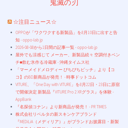
鬼滅の刃
☆注目ニュース☆
OPPOが「ワクワクする新製品」を8月10日に出すと告
知 - oppo-lab.jp
2026-08-08から1日間の記事一覧 - oppo-lab.jp
屋外でも涼感じて メーカー、新製品続々 空調付きベン
チ■飲む氷作る冷蔵庫 - 沖縄タイムス社
「マーメイドメロディー ぴちぴちピッチ」より【コ
コ】のBD新商品が発売！ - 時事ドットコム
VITURE、「One Day with VITURE」を8月22日・23日に原宿
で開催決定 新製品『VITURE Pro 2 XRグラス』を体験 -
AppBank
『名探偵コナン』より新商品が発売！ - PR TIMES
株式会社リベルタの新スキンケアブランド
『MEDiLiA（メディリア）』がブランドお披露目・新製