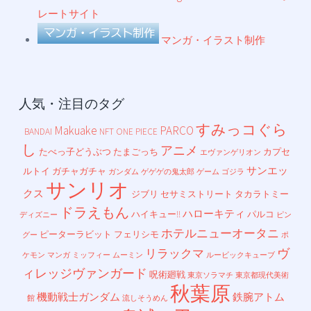
レートサイト
マンガ・イラスト制作
人気・注目のタグ
すみっコぐら
Makuake
PARCO
BANDAI
NFT
ONE PIECE
し
アニメ
たべっ子どうぶつ
たまごっち
カプセ
エヴァンゲリオン
サンエッ
ルトイ
ガチャガチャ
ガンダム
ゲゲゲの鬼太郎
ゲーム
ゴジラ
サンリオ
クス
ジブリ
セサミストリート
タカラトミー
ドラえもん
ハローキティ
ハイキュー!!
パルコ
ディズニー
ピン
ホテルニューオータニ
ピーターラビット
フェリシモ
グー
ポ
ヴ
リラックマ
ケモン
マンガ
ミッフィー
ムーミン
ルービックキューブ
ィレッジヴァンガード
呪術廻戦
東京ソラマチ
東京都現代美術
秋葉原
機動戦士ガンダム
鉄腕アトム
館
流しそうめん