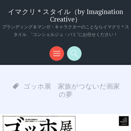
イマクリ＊スタイル（by Imagination
Creative）
ブランディング＆マンガ・キャラクターのことならイマクリ＊ス
タイル “コンシェルジュ・バミ”にお任せください！
メ
検
ニ
索
ュ
ゴッホ展 家族がつないだ画家
ー
の夢