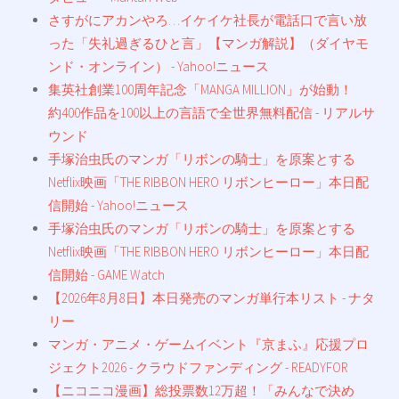
さすがにアカンやろ…イケイケ社長が電話口で言い放
った「失礼過ぎるひと言」【マンガ解説】（ダイヤモ
ンド・オンライン） - Yahoo!ニュース
集英社創業100周年記念「MANGA MILLION」が始動！
約400作品を100以上の言語で全世界無料配信 - リアルサ
ウンド
手塚治虫氏のマンガ「リボンの騎士」を原案とする
Netflix映画「THE RIBBON HERO リボンヒーロー」本日配
信開始 - Yahoo!ニュース
手塚治虫氏のマンガ「リボンの騎士」を原案とする
Netflix映画「THE RIBBON HERO リボンヒーロー」本日配
信開始 - GAME Watch
【2026年8月8日】本日発売のマンガ単行本リスト - ナタ
リー
マンガ・アニメ・ゲームイベント『京まふ』応援プロ
ジェクト2026 - クラウドファンディング - READYFOR
【ニコニコ漫画】総投票数12万超！「みんなで決め