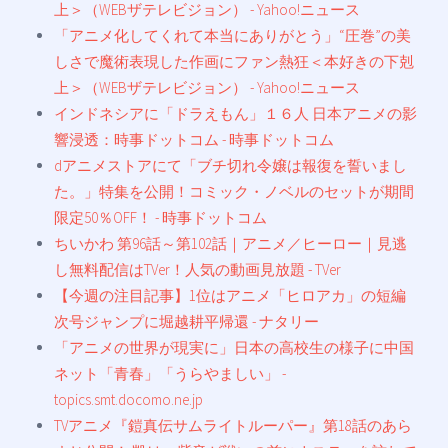
上＞（WEBザテレビジョン） - Yahoo!ニュース
「アニメ化してくれて本当にありがとう」“圧巻”の美
しさで魔術表現した作画にファン熱狂＜本好きの下剋
上＞（WEBザテレビジョン） - Yahoo!ニュース
インドネシアに「ドラえもん」１６人 日本アニメの影
響浸透：時事ドットコム - 時事ドットコム
dアニメストアにて「ブチ切れ令嬢は報復を誓いまし
た。」特集を公開！コミック・ノベルのセットが期間
限定50％OFF！ - 時事ドットコム
ちいかわ 第96話～第102話｜アニメ／ヒーロー｜見逃
し無料配信はTVer！人気の動画見放題 - TVer
【今週の注目記事】1位はアニメ「ヒロアカ」の短編
次号ジャンプに堀越耕平帰還 - ナタリー
「アニメの世界が現実に」日本の高校生の様子に中国
ネット「青春」「うらやましい」 -
topics.smt.docomo.ne.jp
TVアニメ『鎧真伝サムライトルーパー』第18話のあら