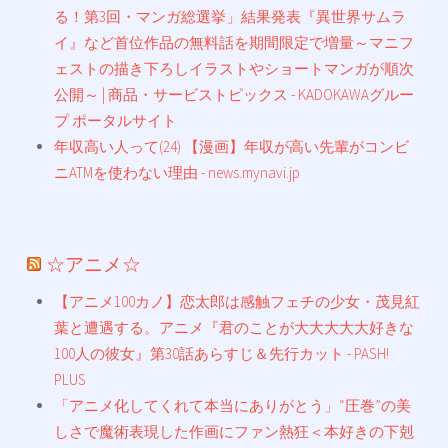
る！第3回・マンガ総選挙」結果発表『異世界サムラ
イ』など首位作品の無料話を期間限定で増量～マニフ
ェストの描き下ろしイラストやショートマンガが順次
公開～ | 商品・サービストピックス - KADOKAWAグルー
プ ポータルサイト
年収高い人って(24) 【漫画】年収が高い先輩がコンビ
ニATMを使わない理由 - news.mynavi.jp
☆アニメ☆
【アニメ100カノ】恋太郎は感触フェチの少女・茂見紅
葉と遭遇する。アニメ『君のことが大大大大大好きな
100人の彼女』第30話あらすじ＆先行カット - PASH!
PLUS
「アニメ化してくれて本当にありがとう」“圧巻”の美
しさで魔術表現した作画にファン熱狂＜本好きの下剋