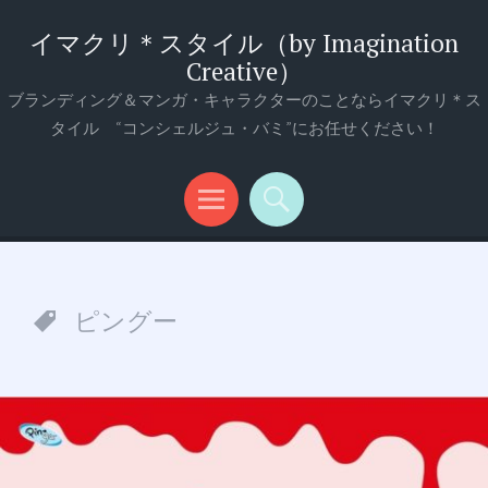
イマクリ＊スタイル（by Imagination
Creative）
ブランディング＆マンガ・キャラクターのことならイマクリ＊ス
タイル “コンシェルジュ・バミ”にお任せください！
メ
検
ニ
索
ュ
ピングー
ー