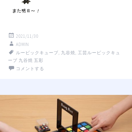
2021/11/30
ADMIN
ルービックキューブ
,
九谷焼
,
工芸ルービックキュ
ーブ 九谷焼 五彩
コメントする