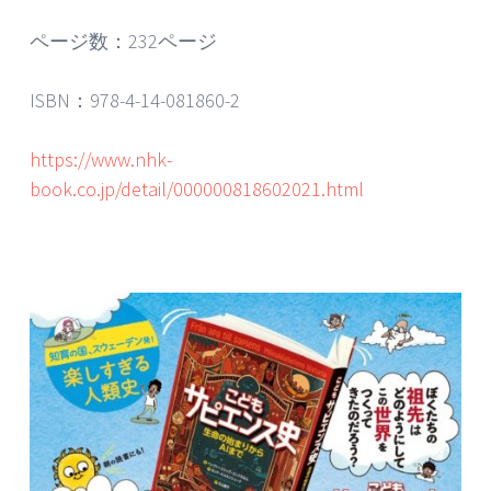
ページ数：232ページ
ISBN：978-4-14-081860-2
https://www.nhk-
book.co.jp/detail/000000818602021.html