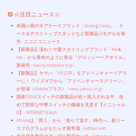
☆注目ニュース☆
米国LA発のギアケースブランド「Analog Cases」、ケ
ース＆デスクトップスタンドなど新製品10モデルを発
売 - ニコニコニュース
【新製品】濡れツヤ髪スタイリングブランド「Me＆
Her」から香水のように香る『グロッシーヘアオイル』
新発売 - daiunji-nobeoka.or.jp
【新製品】ヤマハ「WR125R」をアドベンチャーツアラ
ーに！ ワイズギアから「アドベンチャースクリーン」
が登場（Webikeプラス） - news.yahoo.co.jp
国産10GbEスイッチの新製品が続々投入される中、改
めて割安な中華スイッチの価値を見直す【イニシャル
B】 - INTERNET Watch
iPhoneは「買う」から「借りて返す」時代へ。新リー
スプログラムがもたらす新常識 - GetNavi web