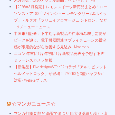
来月発売予定のアップル製品すべて - Vietnam.vn
【2026年8月発売】レモンスイーツ新商品まとめ！ロー
ソンストア100「ツインシュー レモンクリーム&ホイッ
プ」・ルタオ「フリュイフロマージュ シトロン」など
- ｄメニューニュース
中国銀河証券：下半期は新製品の在庫積み増し需要が
ピークを迎え、電子機器関連サプライチェーンの景況
感が限定的ながら改善する見込み - Moomoo
ニコン 年末に1台 年初に1台 新製品発表を予想する声 -
ミラーレスカメラ情報
【新製品】Fixe design×STRIKERコラボ「アルミビレット
ヘルメットロック」が登場！ Z900RSと3型ハヤブサに
対応 - Webikeプラス
☆マンガニュース☆
マンガ灯籠 幻想的 高梁でまつり 巨大６基練り歩く - 山