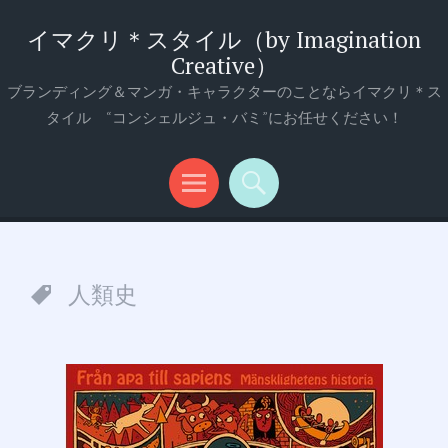
イマクリ＊スタイル（by Imagination
Creative）
ブランディング＆マンガ・キャラクターのことならイマクリ＊ス
タイル “コンシェルジュ・バミ”にお任せください！
メ
検
ニ
索
ュ
人類史
ー