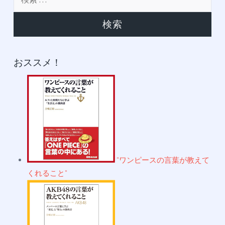
イ
索:
ブ
おススメ！
"ワンピースの言葉が教えて
くれること"