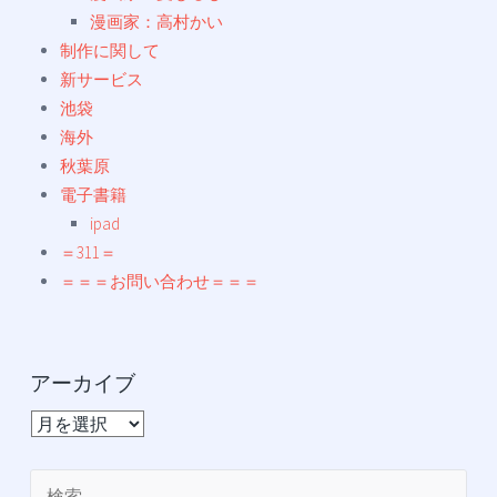
漫画家：高村かい
制作に関して
新サービス
池袋
海外
秋葉原
電子書籍
ipad
＝311＝
＝＝＝お問い合わせ＝＝＝
アーカイブ
ア
ー
カ
検