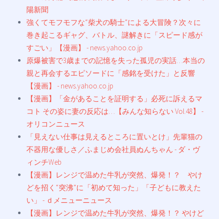
陽新聞
強くてモフモフな“柴犬の騎士”による大冒険？次々に
巻き起こるギャグ、バトル、謎解きに「スピード感が
すごい」【漫画】 - news.yahoo.co.jp
原爆被害で3歳までの記憶を失った孤児の実話…本当の
親と再会するエピソードに「感銘を受けた」と反響
【漫画】 - news.yahoo.co.jp
【漫画】「金があることを証明する」必死に訴えるマ
コト その姿に妻の反応は…【みんな知らない Vol.48】 -
オリコンニュース
「見えない仕事は見えるところに置いとけ」先輩猫の
不器用な優しさ／ふまじめ会社員ぬんちゃん - ダ・ヴ
ィンチWeb
【漫画】レンジで温めた牛乳が突然、爆発！？ やけ
どを招く“突沸”に「初めて知った」「子どもに教えた
い」 - ｄメニューニュース
【漫画】レンジで温めた牛乳が突然、爆発！？ やけど