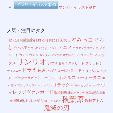
マンガ・イラスト制作
人気・注目のタグ
すみっコぐら
Makuake
PARCO
BANDAI
NFT
ONE PIECE
し
アニメ
たべっ子どうぶつ
たまごっち
カプセ
エヴァンゲリオン
サンエッ
ルトイ
ガチャガチャ
ガンダム
ゲゲゲの鬼太郎
ゲーム
ゴジラ
サンリオ
クス
ジブリ
セサミストリート
タカラトミー
ドラえもん
ハローキティ
ハイキュー!!
パルコ
ディズニー
ピン
ホテルニューオータニ
ピーターラビット
フェリシモ
グー
ポ
ヴ
リラックマ
ケモン
マンガ
ミッフィー
ムーミン
ルービックキューブ
ィレッジヴァンガード
呪術廻戦
東京ソラマチ
東京都現代美術
秋葉原
機動戦士ガンダム
鉄腕アトム
館
流しそうめん
鬼滅の刃