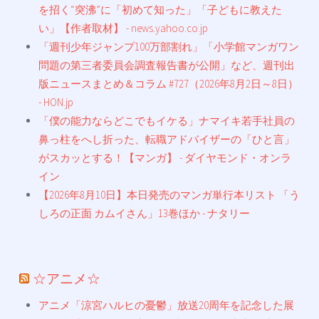
を招く“突沸”に「初めて知った」「子どもに教えた
い」【作者取材】 - news.yahoo.co.jp
「週刊少年ジャンプ100万部割れ」「小学館マンガワン
問題の第三者委員会調査報告書が公開」など、週刊出
版ニュースまとめ＆コラム #727（2026年8月2日～8日）
- HON.jp
「僕の能力ならどこでもイケる」ナマイキ若手社員の
鼻っ柱をへし折った、転職アドバイザーの「ひと言」
がスカッとする！【マンガ】 - ダイヤモンド・オンラ
イン
【2026年8月10日】本日発売のマンガ単行本リスト 「う
しろの正面 カムイさん」13巻ほか - ナタリー
☆アニメ☆
アニメ「涼宮ハルヒの憂鬱」放送20周年を記念した展