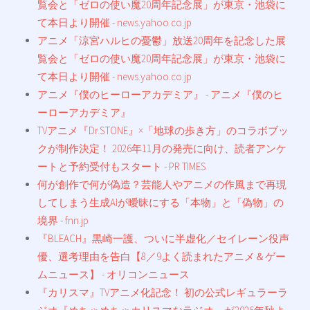
覧会と「ゼロの使い魔20周年記念展」が東京・池袋に
て本日より開催 - news.yahoo.co.jp
アニメ「涼宮ハルヒの憂鬱」放送20周年を記念した展
覧会と「ゼロの使い魔20周年記念展」が東京・池袋に
て本日より開催 - news.yahoo.co.jp
アニメ『僕のヒーローアカデミア』 - アニメ『僕のヒ
ーローアカデミア』
TVアニメ『Dr.STONE』×「地球の歩き方」のコラボブッ
クが制作決定！ 2026年11月の発売に向け、読者アンケ
ートと予約受付もスタート - PR TIMES
何が創作で何が偽造？芸能人やアニメの作風まで再現
してしまう生成AIが曖昧にする「本物」と「偽物」の
境界 - fnn.jp
『BLEACH』黒崎一護、ついに半虚化／セイレーン役声
優、選考理由を告白【8／9よく読まれたアニメ＆ゲー
ムニュース】 - オリコンニュース
『カリスマ』TVアニメ化記念！ 初の公式レギュラーラ