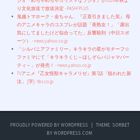
ジオ『めちゃめちゃカリスマなラジオ』が2026年秋よ
り文化放送で放送決定 - PASH! PLUS
鬼越トマホーク・金ちゃん、『正直引きました笑』 母
のアニメキャラのコスプレが話題「美熟女！」「露出
気にしてましたけど似合ってた」反響殺到（中日スポ
ーツ） - news.yahoo.co.jp
「シルバニアファミリー」キラキラの星がモチーフ☆
ファミマにて「キラキラくじ～ほしぞらパジャマパー
ティ～」が発売！ - news.yahoo.co.jp
TVアニメ『乙女怪獣キャラメリゼ』第7話「狙われた新
汰」 [字] - tbs.co.jp
PROUDLY POWERED BY WORDPRESS
|
THEME: SORBET
BY
WORDPRESS.COM
.