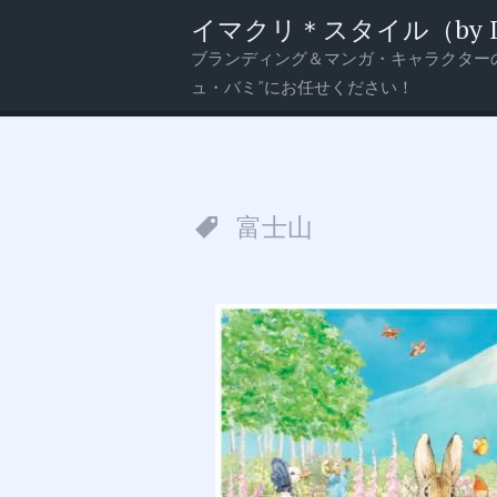
イマクリ＊スタイル（by Imagi
ブランディング＆マンガ・キャラクター
メ
検
ュ・バミ”にお任せください！
ニ
索
ュ
ー
富士山