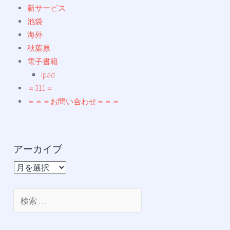
新サービス
池袋
海外
秋葉原
電子書籍
ipad
＝311＝
＝＝＝お問い合わせ＝＝＝
アーカイブ
ア
ー
カ
検
イ
索:
ブ