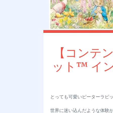
【コンテ
ット™ イ
とっても可愛いピーターラビ
世界に迷い込んだような体験