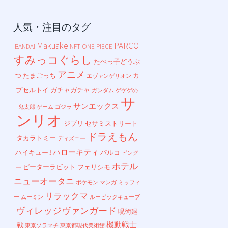
人気・注目のタグ
Makuake
PARCO
BANDAI
NFT
ONE PIECE
すみっコぐらし
たべっ子どうぶ
アニメ
つ
たまごっち
カ
エヴァンゲリオン
プセルトイ
ガチャガチャ
ガンダム
ゲゲゲの
サ
サンエックス
鬼太郎
ゲーム
ゴジラ
ンリオ
ジブリ
セサミストリート
ドラえもん
タカラトミー
ディズニー
ハローキティ
ハイキュー!!
パルコ
ピング
ホテル
ピーターラビット
フェリシモ
ー
ニューオータニ
ポケモン
マンガ
ミッフィ
リラックマ
ー
ムーミン
ルービックキューブ
ヴィレッジヴァンガード
呪術廻
機動戦士
戦
東京ソラマチ
東京都現代美術館