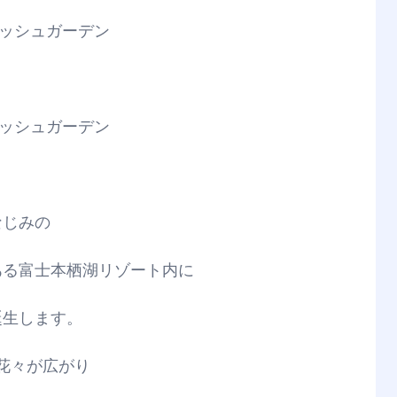
なじみの
ある富士本栖湖リゾート内に
誕生します。
や花々が広がり