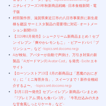
ニチレイフーズ26年秋新商品戦略 - 日本食糧新聞・電
子版
村田製作所、滋賀県東近江市の八日市事業所に新生産
棟を建設 サーミスタ製品の需要増に対応 - オートメー
ション新聞WEB
【2026年8月発売】シュークリーム新商品まとめ！セブ
ン-イレブン「爽やかレモンもこ」・ビアードパパ「プ
リンシュー」など - topics.smt.docomo.ne.jp
AIが検知、アバターが自動で声掛け。万引き対策の新
製品「AIガードマン(R) Avatar-Cast」を発売 - Excite エキ
サイト
【ローソンストア100】8月の新商品は「悪魔のおにぎ
り」に「ミニ海苔弁当」、スイーツまで！新作全種紹
介するよ〜。 - topics.smt.docomo.ne.jp
【8月11日〜発売】セブン-イレブン 新商品パンまとめ
「7プレミアム 潤もち食パン 3斤」「牛乳仕込みの大き
な甘食風しっとりケーキ」など -