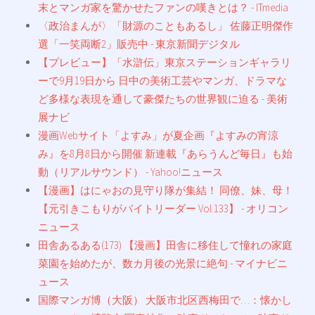
末とマンガ家を驚かせたファンの嘆きとは？ - ITmedia
〈政治まんが〉「財源のこともあるし」 佐藤正明傑作
選「一笑両断2」販売中 - 東京新聞デジタル
【プレビュー】「水滸伝」東京ステーションギャラリ
ーで9月19日から 日中の美術工芸やマンガ、ドラマな
ど多様な表現を通して豪傑たちの世界観に迫る - 美術
展ナビ
漫画Webサイト「よすみ」が夏企画『よすみの宵涼
み』を8月8日から開催 新連載『あらうんど毎日』も始
動（リアルサウンド） - Yahoo!ニュース
【漫画】はにゃおの見守り隊が集結！ 同僚、妹、母！
【元引きこもりがバイトリーダー Vol.133】 - オリコン
ニュース
田舎あるある(173) 【漫画】田舎に移住して憧れの家庭
菜園を始めたが、数カ月後の光景に絶句 - マイナビニ
ュース
国際マンガ博（大阪） 大阪市北区西梅田で…：懐かし