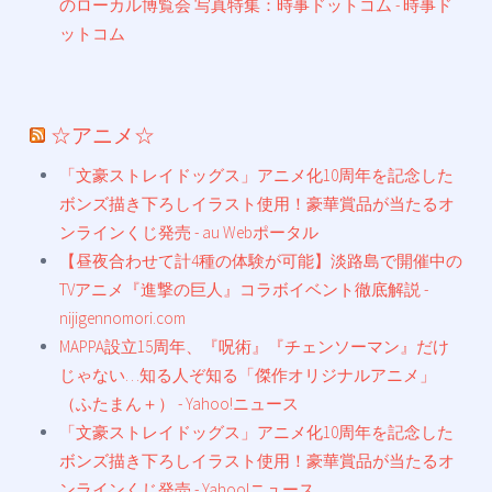
のローカル博覧会 写真特集：時事ドットコム - 時事ド
ットコム
☆アニメ☆
「文豪ストレイドッグス」アニメ化10周年を記念した
ボンズ描き下ろしイラスト使用！豪華賞品が当たるオ
ンラインくじ発売 - au Webポータル
【昼夜合わせて計4種の体験が可能】淡路島で開催中の
TVアニメ『進撃の巨人』コラボイベント徹底解説 -
nijigennomori.com
MAPPA設立15周年、『呪術』『チェンソーマン』だけ
じゃない…知る人ぞ知る「傑作オリジナルアニメ」
（ふたまん＋） - Yahoo!ニュース
「文豪ストレイドッグス」アニメ化10周年を記念した
ボンズ描き下ろしイラスト使用！豪華賞品が当たるオ
ンラインくじ発売 - Yahoo!ニュース