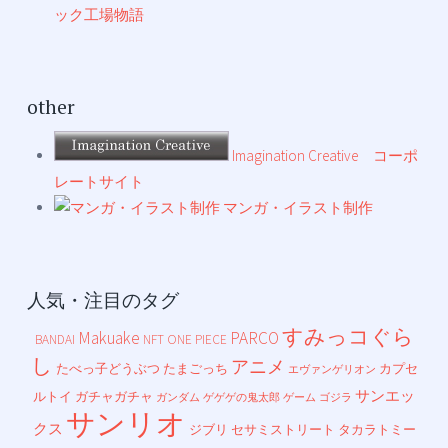
ック工場物語
other
Imagination Creative コーポ
レートサイト
マンガ・イラスト制作
人気・注目のタグ
すみっコぐら
Makuake
PARCO
BANDAI
NFT
ONE PIECE
し
アニメ
たべっ子どうぶつ
たまごっち
カプセ
エヴァンゲリオン
サンエッ
ルトイ
ガチャガチャ
ガンダム
ゲゲゲの鬼太郎
ゲーム
ゴジラ
サンリオ
クス
ジブリ
セサミストリート
タカラトミー