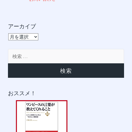
アーカイブ
ア
ー
カ
検
イ
索:
ブ
おススメ！