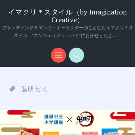
イマクリ＊スタイル（by Imagination
Creative）
ブランディング＆マンガ・キャラクターのことならイマクリ＊ス
タイル “コンシェルジュ・バミ”にお任せください！
メ
検
ニ
索
ュ
進研ゼミ
ー