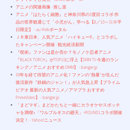
アニメの関連画像 - 推し楽
アニメ『はたらく細胞』と神奈川県の3度目コラボ 作
品の世界観通じて「小児がん」学べる【8／10～31※平
日限定】 - au Webポータル
ＪＲ東日本、人気アニメ「ハイキュー‼」とコラボし
たキャンペーン開催 - 観光経済新聞
『呪術』ファンは是か否か？モノノケ忍者アニメ
『BLACK TORCH』がTOP10に浮上【DMM TV 今週のラン
キング／アニメ おすすめ DMM】 - banger.jp
30年を経て待望のアニメ化！ファンの“熱量”が生んだ
復活新作『鉄鍋のジャン！』が人気急上昇【プライム
ビデオ 最新の人気アニメ／アマプラ おすすめ
PrimeVideo】 - banger.jp
「まどマギ」まどかたちと一緒にカラオケやスポッチ
ャを満喫♪「ワルプルギスの廻天」×ROUND1コラボ開催
決定！ - Yahoo!ニュース