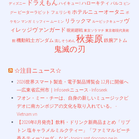
ドラえもん
ハローキティ
ハイキュー!!
パルコ
ディズニー
ピン
ホテルニューオータニ
ピーターラビット
フェリシモ
グー
ポ
ヴ
リラックマ
ケモン
マンガ
ミッフィー
ムーミン
ルービックキューブ
ィレッジヴァンガード
呪術廻戦
東京ソラマチ
東京都現代美術
秋葉原
機動戦士ガンダム
鉄腕アトム
館
流しそうめん
鬼滅の刃
☆注目ニュース☆
2026世界スマート製造・電子製品博覧会 12月に開催へ
―広東省広州市｜Infoseekニュース - Infoseek
フオン・ミー・チーは、自身の新しいミュージックビ
デオに南カンボジアの文化を取り入れている。 -
Vietnam.vn
【2026年8月発売】飲料・ドリンク新商品まとめ「リプ
トン 塩キャラメルミルクティー」「ファミマル ピーチ
香るティーソーダ」など - topics.smt.docomo.ne.jp