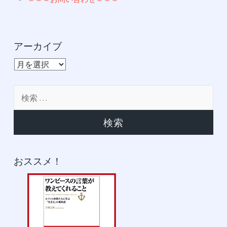
アーカイブ
ア
ー
カ
検
イ
索:
ブ
おススメ！