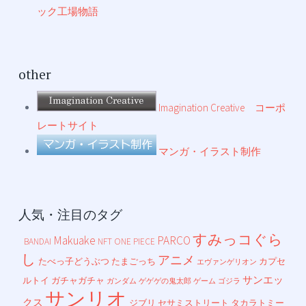
ック工場物語
other
Imagination Creative コーポ
レートサイト
マンガ・イラスト制作
人気・注目のタグ
すみっコぐら
Makuake
PARCO
BANDAI
NFT
ONE PIECE
し
アニメ
たべっ子どうぶつ
たまごっち
カプセ
エヴァンゲリオン
サンエッ
ルトイ
ガチャガチャ
ガンダム
ゲゲゲの鬼太郎
ゲーム
ゴジラ
サンリオ
クス
ジブリ
セサミストリート
タカラトミー