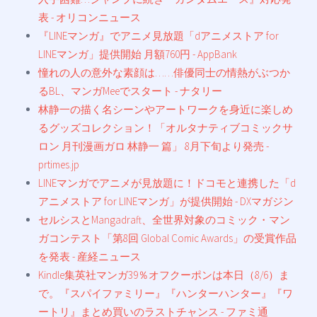
表 - オリコンニュース
『LINEマンガ』でアニメ見放題「dアニメストア for
LINEマンガ」提供開始 月額760円 - AppBank
憧れの人の意外な素顔は……俳優同士の情熱がぶつか
るBL、マンガMeeでスタート - ナタリー
林静一の描く名シーンやアートワークを身近に楽しめ
るグッズコレクション！「オルタナティブコミックサ
ロン 月刊漫画ガロ 林静一 篇」 8月下旬より発売 -
prtimes.jp
LINEマンガでアニメが見放題に！ドコモと連携した「d
アニメストア for LINEマンガ」が提供開始 - DXマガジン
セルシスとMangadraft、全世界対象のコミック・マン
ガコンテスト「第8回 Global Comic Awards」の受賞作品
を発表 - 産経ニュース
Kindle集英社マンガ39％オフクーポンは本日（8/6）ま
で。『スパイファミリー』『ハンターハンター』『ワ
ートリ』まとめ買いのラストチャンス - ファミ通