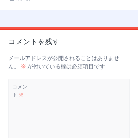
投
←
→
稿
コメントを残す
ナ
ビ
ゲ
メールアドレスが公開されることはありませ
ー
ん。
※
が付いている欄は必須項目です
シ
ョ
コメン
ン
ト
※