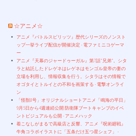
☆アニメ☆
アニメ『バトルスピリッツ』歴代シリーズのノンスト
ップ一挙ライブ配信が開催決定 - 電ファミニコゲーマ
ー
アニメ『天幕のジャードゥーガル』第7話“兄弟”。シタ
ラと結託したドレゲネはレゲネはモンゴル皇帝の妻の
立場を利用し、情報収集を行う。シタラはその情報で
オゴタイとトルイとの不和を画策する - 電撃オンライ
ン
「怪獣8号」オリジナルショートアニメ「鳴海の平日」
9月5日から4週連続公開 防衛隊ブートキャンプのイベ
ントビジュアルも公開 - アニメハック
着こなしがまるで高級店と反響、アニメ『呪術廻戦』
牛角コラボイラストに「五条だけ五つ星シェフ」 -