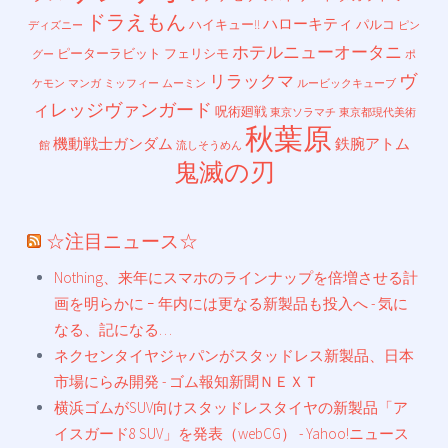
ドラえもん
ハローキティ
ハイキュー!!
パルコ
ディズニー
ピン
ホテルニューオータニ
ピーターラビット
フェリシモ
グー
ポ
ヴ
リラックマ
ケモン
マンガ
ミッフィー
ムーミン
ルービックキューブ
ィレッジヴァンガード
呪術廻戦
東京ソラマチ
東京都現代美術
秋葉原
機動戦士ガンダム
鉄腕アトム
館
流しそうめん
鬼滅の刃
☆注目ニュース☆
Nothing、来年にスマホのラインナップを倍増させる計
画を明らかに ｰ 年内には更なる新製品も投入へ - 気に
なる、記になる…
ネクセンタイヤジャパンがスタッドレス新製品、日本
市場にらみ開発 - ゴム報知新聞ＮＥＸＴ
横浜ゴムがSUV向けスタッドレスタイヤの新製品「ア
イスガード8 SUV」を発表（webCG） - Yahoo!ニュース