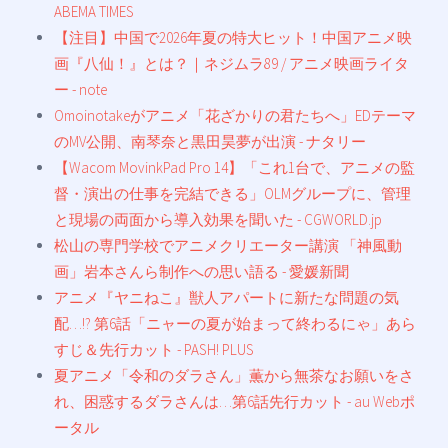
ABEMA TIMES
【注目】中国で2026年夏の特大ヒット！中国アニメ映
画『八仙！』とは？｜ネジムラ89 / アニメ映画ライタ
ー - note
Omoinotakeがアニメ「花ざかりの君たちへ」EDテーマ
のMV公開、南琴奈と黒田昊夢が出演 - ナタリー
【Wacom MovinkPad Pro 14】「これ1台で、アニメの監
督・演出の仕事を完結できる」OLMグループに、管理
と現場の両面から導入効果を聞いた - CGWORLD.jp
松山の専門学校でアニメクリエーター講演 「神風動
画」岩本さんら制作への思い語る - 愛媛新聞
アニメ『ヤニねこ』獣人アパートに新たな問題の気
配…!? 第6話「ニャーの夏が始まって終わるにゃ」あら
すじ＆先行カット - PASH! PLUS
夏アニメ「令和のダラさん」薫から無茶なお願いをさ
れ、困惑するダラさんは…第6話先行カット - au Webポ
ータル