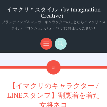
イマクリ＊スタイル（by Imagination
Creative）
ブランディング＆マンガ・キャラクターのことならイマクリ＊ス
タイル “コンシェルジュ・バミ”にお任せください！
メ
検
ニ
索
ュ
ー
【イマクリのキャラクター /
LINEスタンプ】割烹着を着た
女将ネコ