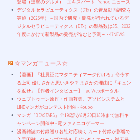
登場（進撃のグルメ） - エキスパート - Yahoo!ニュース
デジタルセラピューティクス（DTx）の普及動向調査を
実施（2026年）～国内で研究・開発が行われているデ
ジタルセラピューティクス（DTx）の製品数は35、2032
年度にかけて新製品の発売が進むと予測～ - 47NEWS
☆マンガニュース☆
【漫画】「社員証にマタニティマーク付けろ」命令す
る上司 優しさかと思いきや？ まさかの理由に「キュン
を返せ」【作者インタビュー】 - au Webポータル
ウェブトゥーン原作・作画募集、アソビシステムと
LINEマンガがコンテスト開催 - Koubo
マンガ『BEASTARS』全196話が8月20日18時まで無料キ
ャンペーン開催中 - 電ファミニコゲーマー
漫画雑誌の付録巡り各社対応続く カード付録が影響で
入手困難…ジャンプに続き『ガンダムエース』対応発