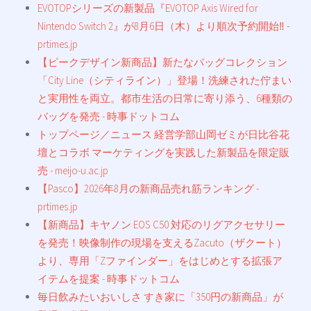
EVOTOPシリーズの新製品『EVOTOP Axis Wired for
Nintendo Switch 2』が8月6日（木）より順次予約開始‼ -
prtimes.jp
【ピークデザイン新商品】新たなバッグコレクション
「City Line（シティライン）」登場！洗練された佇まい
と実用性を両立。都市生活の日常に寄り添う、6種類の
バッグを発売 - 時事ドットコム
トップページ／ニュース 経営学部山岡ゼミが日比谷花
壇とコラボ マーケティングを実践した新製品を限定販
売 - meijo-u.ac.jp
【Pasco】2026年8月の新商品売れ筋ランキング -
prtimes.jp
【新商品】キヤノン EOS C50 対応のリグアクセサリー
を発売！映像制作の現場を支えるZacuto（ザクート）
より、専用「Zファインダー」をはじめとする拡張ア
イテムを提案 - 時事ドットコム
毎日飲みたいおいしさ すき家に「350円の新商品」が