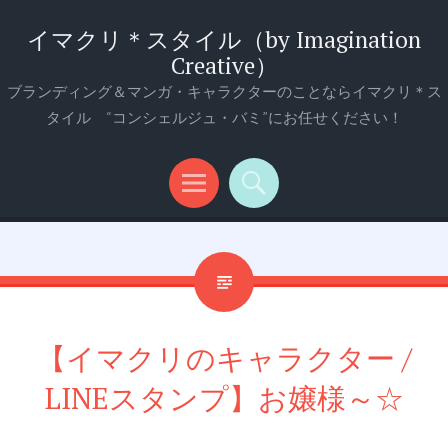
イマクリ＊スタイル（by Imagination
Creative）
ブランディング＆マンガ・キャラクターのことならイマクリ＊ス
タイル “コンシェルジュ・バミ”にお任せください！
メ
検
ニ
索
ュ
ー
【イマクリのキャラクター /
LINEスタンプ】お嬢様～☆