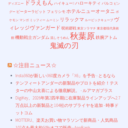
ドラえもん
ハローキティ
ハイキュー!!
パルコ
ディズニー
ピン
ホテルニューオータニ
ピーターラビット
フェリシモ
グー
ポ
ヴ
リラックマ
ケモン
マンガ
ミッフィー
ムーミン
ルービックキューブ
ィレッジヴァンガード
呪術廻戦
東京ソラマチ
東京都現代美術
秋葉原
機動戦士ガンダム
鉄腕アトム
館
流しそうめん
鬼滅の刃
☆注目ニュース☆
Insta360が新しい360度カメラ「X6」を予告 - とるなら
テンフィートアンダーの新製品やプロトを紹介！テス
ターの中山太喜による徹底解説。 - ルアマガプラス
DigiKey、2026年第2四半期に在庫製品ラインアップへ2.7
万点以上の新製品と104社のサプライヤを追加 - 時事ド
ットコム
MOTTERU、楽天お買い物マラソンで新商品・人気商品
107点を最大約50%オフで販売 - AppBank