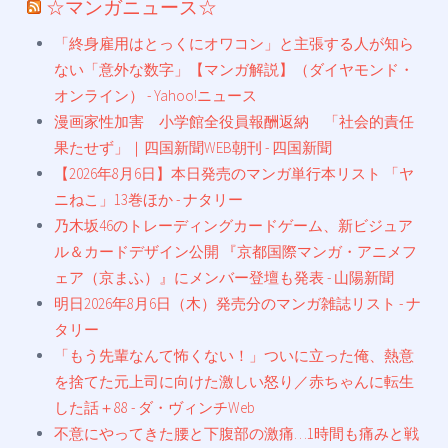
☆マンガニュース☆
「終身雇用はとっくにオワコン」と主張する人が知ら
ない「意外な数字」【マンガ解説】（ダイヤモンド・
オンライン） - Yahoo!ニュース
漫画家性加害 小学館全役員報酬返納 「社会的責任
果たせず」｜四国新聞WEB朝刊 - 四国新聞
【2026年8月6日】本日発売のマンガ単行本リスト 「ヤ
ニねこ」13巻ほか - ナタリー
乃木坂46のトレーディングカードゲーム、新ビジュア
ル＆カードデザイン公開 『京都国際マンガ・アニメフ
ェア（京まふ）』にメンバー登壇も発表 - 山陽新聞
明日2026年8月6日（木）発売分のマンガ雑誌リスト - ナ
タリー
「もう先輩なんて怖くない！」ついに立った俺、熱意
を捨てた元上司に向けた激しい怒り／赤ちゃんに転生
した話＋88 - ダ・ヴィンチWeb
不意にやってきた腰と下腹部の激痛…1時間も痛みと戦