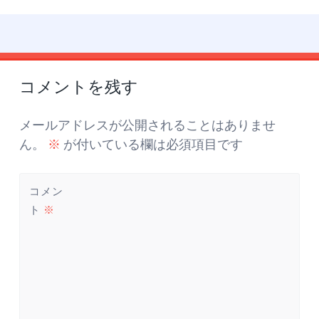
投
←
→
稿
コメントを残す
ナ
ビ
ゲ
メールアドレスが公開されることはありませ
ー
ん。
※
が付いている欄は必須項目です
シ
ョ
コメン
ン
ト
※