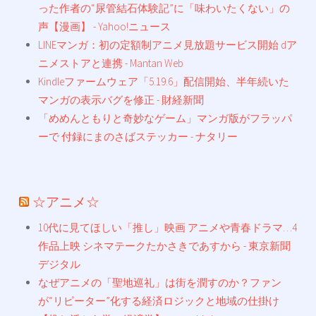
った作者の“尿管結石体験記”に「味わいたくない」の
声【漫画】 - Yahoo!ニュース
LINEマンガ：初の定額制アニメ見放題サービス開始 dア
ニメストアと連携 - Mantan Web
Kindleファームウェア「5.19.6」配信開始、半年続いた
マンガの表示バグを修正 - 財経新聞
「めめんともりと奇妙なゲーム」マンガ版がフラッパ
ーで 付録にまのさばステッカー - ナタリー
☆アニメ☆
10代に見てほしい「推し」映画 アニメや青春ドラマ…4
作品上映 シネマテークたかさきであすから - 東京新聞
デジタル
なぜアニメの「聖地巡礼」は街を潤すのか？ファン
が“リピーター”化する経済ロジックと地域の仕掛け