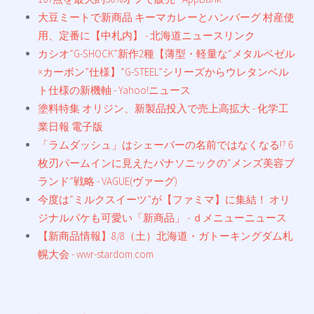
大豆ミートで新商品 キーマカレーとハンバーグ 村産使
用、定番に【中札内】 - 北海道ニュースリンク
カシオ“G-SHOCK”新作2種【薄型・軽量な“メタルベゼル
×カーボン”仕様】“G-STEEL”シリーズからウレタンベル
ト仕様の新機軸 - Yahoo!ニュース
塗料特集 オリジン、新製品投入で売上高拡大 - 化学工
業日報 電子版
「ラムダッシュ」はシェーバーの名前ではなくなる!? 6
枚刃パームインに見えたパナソニックの“メンズ美容ブ
ランド”戦略 - VAGUE(ヴァーグ)
今度は“ミルクスイーツ”が【ファミマ】に集結！ オリ
ジナルパケも可愛い「新商品」 - ｄメニューニュース
【新商品情報】8/8（土）北海道・ガトーキングダム札
幌大会 - wwr-stardom.com