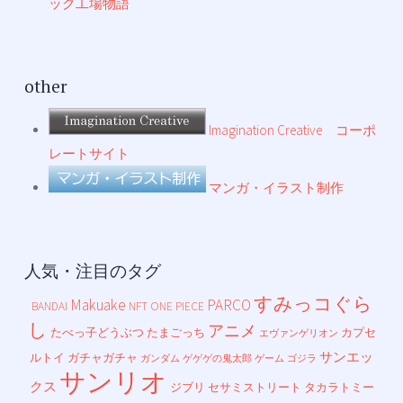
ック工場物語
other
Imagination Creative コーポ
レートサイト
マンガ・イラスト制作
人気・注目のタグ
すみっコぐら
Makuake
PARCO
BANDAI
NFT
ONE PIECE
し
アニメ
たべっ子どうぶつ
たまごっち
カプセ
エヴァンゲリオン
サンエッ
ルトイ
ガチャガチャ
ガンダム
ゲゲゲの鬼太郎
ゲーム
ゴジラ
サンリオ
クス
ジブリ
セサミストリート
タカラトミー