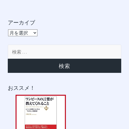
アーカイブ
ア
ー
カ
検
イ
索:
ブ
おススメ！