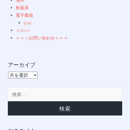
海外
秋葉原
電子書籍
ipad
＝311＝
＝＝＝お問い合わせ＝＝＝
アーカイブ
ア
ー
カ
検
イ
索:
ブ