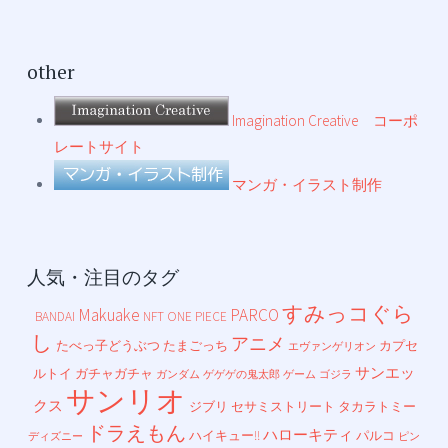
other
Imagination Creative コーポ
レートサイト
マンガ・イラスト制作
人気・注目のタグ
すみっコぐら
Makuake
PARCO
BANDAI
NFT
ONE PIECE
し
アニメ
たべっ子どうぶつ
たまごっち
カプセ
エヴァンゲリオン
サンエッ
ルトイ
ガチャガチャ
ガンダム
ゲゲゲの鬼太郎
ゲーム
ゴジラ
サンリオ
クス
ジブリ
セサミストリート
タカラトミー
ドラえもん
ハローキティ
ハイキュー!!
パルコ
ディズニー
ピン