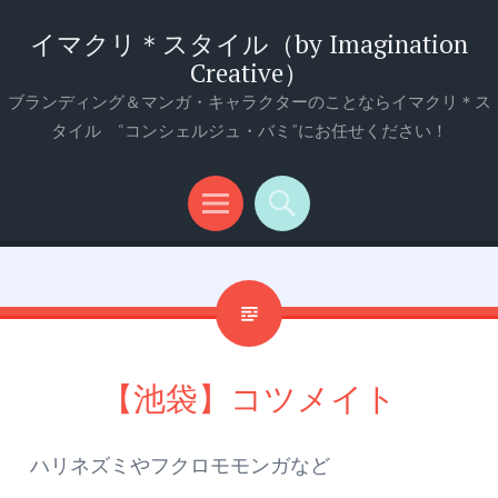
イマクリ＊スタイル（by Imagination
Creative）
ブランディング＆マンガ・キャラクターのことならイマクリ＊ス
タイル “コンシェルジュ・バミ”にお任せください！
メ
検
ニ
索
ュ
ー
【池袋】コツメイト
ハリネズミやフクロモモンガなど