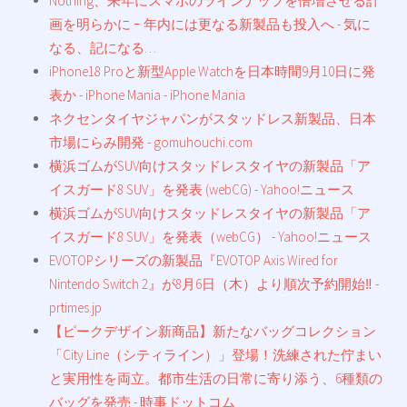
Nothing、来年にスマホのラインナップを倍増させる計
画を明らかに ｰ 年内には更なる新製品も投入へ - 気に
なる、記になる…
iPhone18 Proと新型Apple Watchを日本時間9月10日に発
表か - iPhone Mania - iPhone Mania
ネクセンタイヤジャパンがスタッドレス新製品、日本
市場にらみ開発 - gomuhouchi.com
横浜ゴムがSUV向けスタッドレスタイヤの新製品「ア
イスガード8 SUV」を発表 (webCG) - Yahoo!ニュース
横浜ゴムがSUV向けスタッドレスタイヤの新製品「ア
イスガード8 SUV」を発表（webCG） - Yahoo!ニュース
EVOTOPシリーズの新製品『EVOTOP Axis Wired for
Nintendo Switch 2』が8月6日（木）より順次予約開始‼ -
prtimes.jp
【ピークデザイン新商品】新たなバッグコレクション
「City Line（シティライン）」登場！洗練された佇まい
と実用性を両立。都市生活の日常に寄り添う、6種類の
バッグを発売 - 時事ドットコム