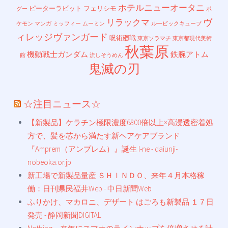
ホテルニューオータニ
ピーターラビット
フェリシモ
グー
ポ
ヴ
リラックマ
ケモン
マンガ
ミッフィー
ムーミン
ルービックキューブ
ィレッジヴァンガード
呪術廻戦
東京ソラマチ
東京都現代美術
秋葉原
機動戦士ガンダム
鉄腕アトム
館
流しそうめん
鬼滅の刃
☆注目ニュース☆
【新製品】ケラチン極限濃度6800倍以上×高浸透密着処
方で、髪を芯から満たす新ヘアケアブランド
『Amprem（アンプレム）』誕生 I-ne - daiunji-
nobeoka.or.jp
新工場で新製品量産 ＳＨＩＮＤＯ、来年４月本格稼
働：日刊県民福井Web - 中日新聞Web
ふりかけ、マカロニ、デザート はごろも新製品 １７日
発売 - 静岡新聞DIGITAL