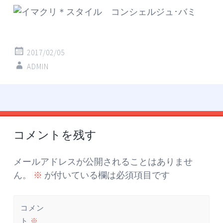
2017/02/05
ADMIN
投
←
→
稿
コメントを残す
ナ
ビ
ゲ
メールアドレスが公開されることはありませ
ー
ん。
※
が付いている欄は必須項目です
シ
ョ
コメン
ト
※