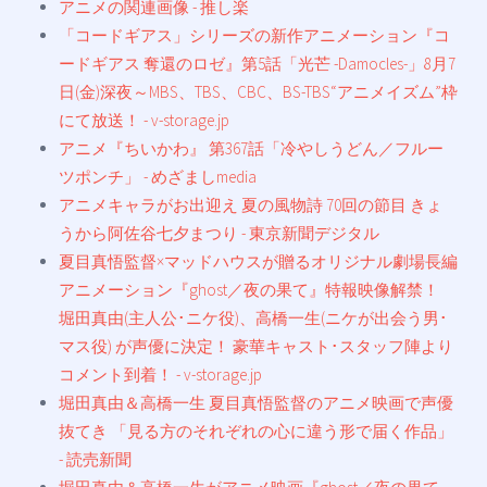
アニメの関連画像 - 推し楽
「コードギアス」シリーズの新作アニメーション『コ
ードギアス 奪還のロゼ』第5話「光芒 -Damocles-」8月7
日(金)深夜～MBS、TBS、CBC、BS-TBS“アニメイズム”枠
にて放送！ - v-storage.jp
アニメ『ちいかわ』 第367話「冷やしうどん／フルー
ツポンチ」 - めざましmedia
アニメキャラがお出迎え 夏の風物詩 70回の節目 きょ
うから阿佐谷七夕まつり - 東京新聞デジタル
夏目真悟監督×マッドハウスが贈るオリジナル劇場長編
アニメーション『ghost／夜の果て』特報映像解禁！
堀田真由(主人公･ニケ役)、高橋一生(ニケが出会う男･
マス役) が声優に決定！ 豪華キャスト･スタッフ陣より
コメント到着！ - v-storage.jp
堀田真由＆高橋一生 夏目真悟監督のアニメ映画で声優
抜てき 「見る方のそれぞれの心に違う形で届く作品」
- 読売新聞