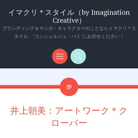
イマクリ＊スタイル（by Imagination
Creative）
ブランディング＆マンガ・キャラクターのことならイマクリ＊ス
タイル “コンシェルジュ・バミ”にお任せください！
メ
検
ニ
索
ュ
ー
井上朝美：アートワーク＊ク
ローバー