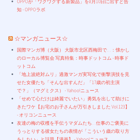
OPPOが「ワクワクする新製品」を8月10日に出すと告
知 - OPPOラボ
☆マンガニュース☆
国際マンガ博（大阪） 大阪市北区西梅田で…：懐かし
のローカル博覧会 写真特集：時事ドットコム - 時事ド
ットコム
「地上波絶対ムリ」過激マンガ実写化で衝撃演技を見
せた女優たち「そんな出すんだ」「17歳の初主演
で？」（マグミクス） - Yahoo!ニュース
「せめて心だけは綺麗でいたい」勇気を出して助けに
きたワケ【お宅のお子さんが万引きしました Vol.123】
- オリコンニュース
友達の梅の収穫を手伝うマダムたち…仕事のご褒美に
うっとりする彼女たちの表情が「こういう歳の取り方
をしたい」と話題【漫画】 - Yahoo!ニュース