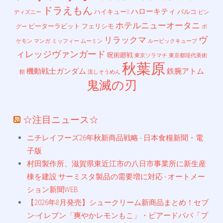
ドラえもん
ハローキティ
ハイキュー!!
パルコ
ディズニー
ピン
ホテルニューオータニ
ピーターラビット
フェリシモ
グー
ポ
ヴ
リラックマ
ケモン
マンガ
ミッフィー
ムーミン
ルービックキューブ
ィレッジヴァンガード
呪術廻戦
東京ソラマチ
東京都現代美術
秋葉原
機動戦士ガンダム
鉄腕アトム
館
流しそうめん
鬼滅の刃
☆注目ニュース☆
ニチレイフーズ26年秋新商品戦略 - 日本食糧新聞・電
子版
村田製作所、滋賀県東近江市の八日市事業所に新生産
棟を建設 サーミスタ製品の需要増に対応 - オートメー
ション新聞WEB
【2026年8月発売】シュークリーム新商品まとめ！セブ
ン-イレブン「爽やかレモンもこ」・ビアードパパ「プ