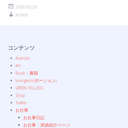
2009/09/18
ADMIN
投
←
→
稿
コンテンツ
ナ
Android
ビ
Art
ゲ
Book・書籍
ー
bourgeon(ボージョン)
シ
GREEN YELL2011
ョ
Shop
ン
Twitter
お仕事
お仕事日記
お仕事：実績紹介ページ