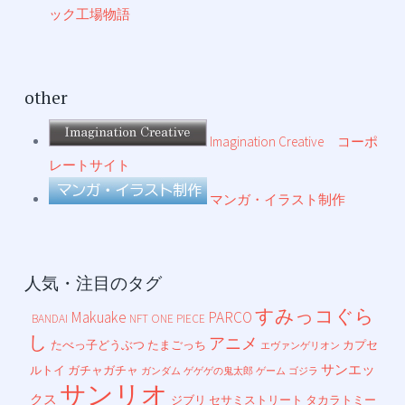
ック工場物語
other
Imagination Creative コーポ
レートサイト
マンガ・イラスト制作
人気・注目のタグ
すみっコぐら
Makuake
PARCO
BANDAI
NFT
ONE PIECE
し
アニメ
たべっ子どうぶつ
たまごっち
カプセ
エヴァンゲリオン
サンエッ
ルトイ
ガチャガチャ
ガンダム
ゲゲゲの鬼太郎
ゲーム
ゴジラ
サンリオ
クス
ジブリ
セサミストリート
タカラトミー