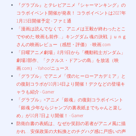
『グラブル』とテレビアニメ『シャーマンキング』の
コラボイベント開催が発表！ コラボイベントは2027年
1月15日開催予定 - ファミ通
「漫画は読んでなくて、アニメは王毅が終わったとこ
でやめた 映画も前作...」キングダム 魂の決戦 ｊｕｎｇ
さんの映画レビュー（感想・評価） - 映画.com
「日曜アニメ劇場」8月9日から「機動戦士ガンダム」
劇場3部作、「ククルス・ドアンの島」を放送（映
画.com） - Yahoo!ニュース
「グラブル」でアニメ「僕のヒーローアカデミア」と
の復刻コラボが10月14日より開催！デクなどの登場キ
ャラも紹介 - Gamer
「グラブル」×アニメ「銀魂」の復刻コラボイベント
「銀魂 少年ならジャンプの裏表紙までちゃんと楽し
め」が10月7日より開催！ - Gamer
防衛白書の表紙は、なぜか笑顔の若者がアニメ風に描
かれ… 安保政策の大転換とのチグハグ感に戸惑いの声