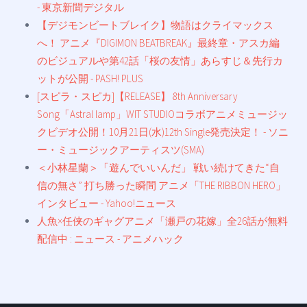
- 東京新聞デジタル
【デジモンビートブレイク】物語はクライマックス
へ！ アニメ『DIGIMON BEATBREAK』最終章・アスカ編
のビジュアルや第42話「桜の友情」あらすじ＆先行カ
ットが公開 - PASH! PLUS
[スピラ・スピカ]【RELEASE】 8th Anniversary
Song「Astral lamp」WIT STUDIOコラボアニメミュージッ
クビデオ公開！10月21日(水)12th Single発売決定！ - ソニ
ー・ミュージックアーティスツ(SMA)
＜小林星蘭＞「遊んでいいんだ」 戦い続けてきた“自
信の無さ” 打ち勝った瞬間 アニメ「THE RIBBON HERO」
インタビュー - Yahoo!ニュース
人魚×任侠のギャグアニメ「瀬戸の花嫁」全26話が無料
配信中 : ニュース - アニメハック