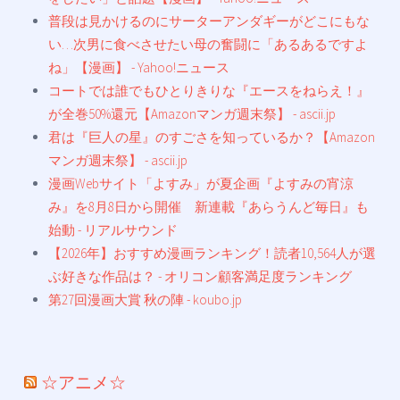
普段は見かけるのにサーターアンダギーがどこにもな
い…次男に食べさせたい母の奮闘に「あるあるですよ
ね」【漫画】 - Yahoo!ニュース
コートでは誰でもひとりきりな『エースをねらえ！』
が全巻50%還元【Amazonマンガ週末祭】 - ascii.jp
君は『巨人の星』のすごさを知っているか？【Amazon
マンガ週末祭】 - ascii.jp
漫画Webサイト「よすみ」が夏企画『よすみの宵涼
み』を8月8日から開催 新連載『あらうんど毎日』も
始動 - リアルサウンド
【2026年】おすすめ漫画ランキング！読者10,564人が選
ぶ好きな作品は？ - オリコン顧客満足度ランキング
第27回漫画大賞 秋の陣 - koubo.jp
☆アニメ☆