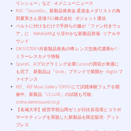
リンシュー」など - ｄメニューニュース
RGS「SecureGo」新製品発表会 柔道金メダリストの角
田夏実さん登場 RGS株式会社 - ガジェット通信
ベルトに付けるだけで手持ちの服が「ファン付きウェ
ア」に NAKAGAMIより涼やかな新製品登場 - リアルサ
ウンド
OM SYSTEM 9月新製品発表の噂 レンズ交換式濃厚か!? -
ミラーレスカメラ情報
SpaceX、AIプログラミング企業Cursorの買収が来週に
も完了、新製品は「Grok」ブランドで展開か - BigGo フ
ァイナンス
KEF、KEF Music Gallery TOKYO にて試聴体験フェアを開
催中。新製品「LS LUXE」の試聴も可能 -
online.stereosound.co.jp
【名城大学】経営学部山岡ゼミが日比谷花壇とコラボ
マーケティングを実践した新製品を限定販売 - アット
プレス