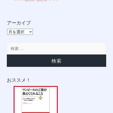
アーカイブ
ア
ー
カ
検
イ
索:
ブ
おススメ！