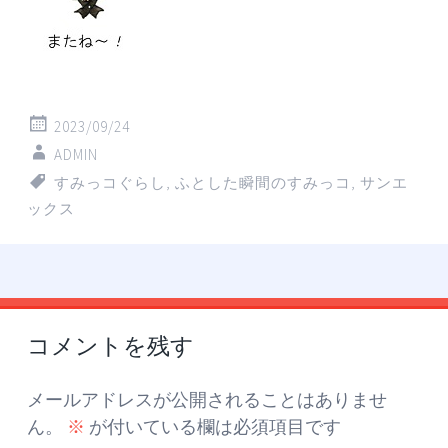
2023/09/24
ADMIN
すみっコぐらし
,
ふとした瞬間のすみっコ
,
サンエ
ックス
投
←
→
稿
コメントを残す
ナ
ビ
ゲ
メールアドレスが公開されることはありませ
ー
ん。
※
が付いている欄は必須項目です