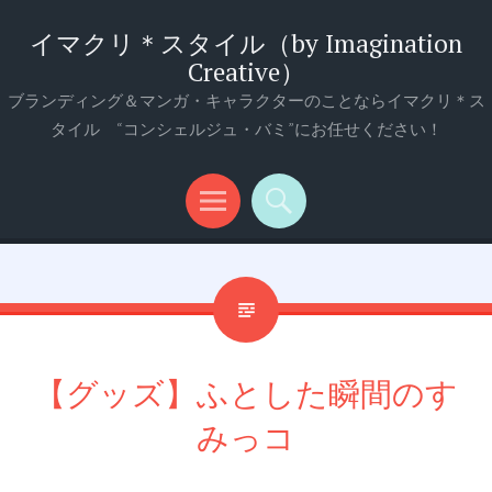
イマクリ＊スタイル（by Imagination
Creative）
ブランディング＆マンガ・キャラクターのことならイマクリ＊ス
タイル “コンシェルジュ・バミ”にお任せください！
メ
検
ニ
索
ュ
ー
【グッズ】ふとした瞬間のす
みっコ