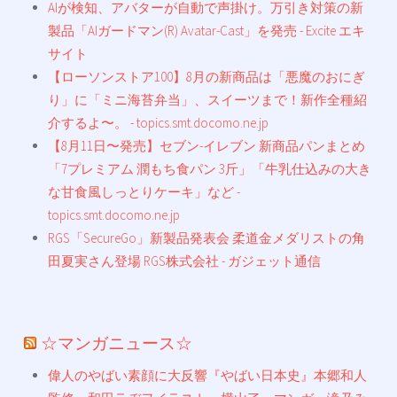
AIが検知、アバターが自動で声掛け。万引き対策の新
製品「AIガードマン(R) Avatar-Cast」を発売 - Excite エキ
サイト
【ローソンストア100】8月の新商品は「悪魔のおにぎ
り」に「ミニ海苔弁当」、スイーツまで！新作全種紹
介するよ〜。 - topics.smt.docomo.ne.jp
【8月11日〜発売】セブン-イレブン 新商品パンまとめ
「7プレミアム 潤もち食パン 3斤」「牛乳仕込みの大き
な甘食風しっとりケーキ」など -
topics.smt.docomo.ne.jp
RGS「SecureGo」新製品発表会 柔道金メダリストの角
田夏実さん登場 RGS株式会社 - ガジェット通信
☆マンガニュース☆
偉人のやばい素顔に大反響『やばい日本史』本郷和人