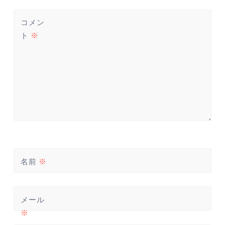
シ
ョ
コメン
ン
ト
※
名前
※
メール
※