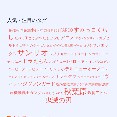
人気・注目のタグ
すみっコぐら
Makuake
PARCO
BANDAI
NFT
ONE PIECE
し
アニメ
たべっ子どうぶつ
たまごっち
カプセ
エヴァンゲリオン
サンエッ
ルトイ
ガチャガチャ
ガンダム
ゲゲゲの鬼太郎
ゲーム
ゴジラ
サンリオ
クス
ジブリ
セサミストリート
タカラトミー
ドラえもん
ハローキティ
ハイキュー!!
パルコ
ディズニー
ピン
ホテルニューオータニ
ピーターラビット
フェリシモ
グー
ポ
ヴ
リラックマ
ケモン
マンガ
ミッフィー
ムーミン
ルービックキューブ
ィレッジヴァンガード
呪術廻戦
東京ソラマチ
東京都現代美術
秋葉原
機動戦士ガンダム
鉄腕アトム
館
流しそうめん
鬼滅の刃