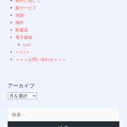
制作に関して
新サービス
池袋
海外
秋葉原
電子書籍
ipad
＝311＝
＝＝＝お問い合わせ＝＝＝
アーカイブ
ア
ー
カ
検
イ
索:
ブ