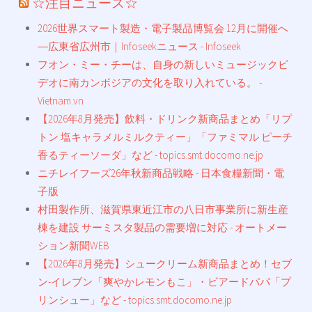
☆注目ニュース☆
2026世界スマート製造・電子製品博覧会 12月に開催へ
―広東省広州市｜Infoseekニュース - Infoseek
フオン・ミー・チーは、自身の新しいミュージックビ
デオに南カンボジアの文化を取り入れている。 -
Vietnam.vn
【2026年8月発売】飲料・ドリンク新商品まとめ「リプ
トン 塩キャラメルミルクティー」「ファミマル ピーチ
香るティーソーダ」など - topics.smt.docomo.ne.jp
ニチレイフーズ26年秋新商品戦略 - 日本食糧新聞・電
子版
村田製作所、滋賀県東近江市の八日市事業所に新生産
棟を建設 サーミスタ製品の需要増に対応 - オートメー
ション新聞WEB
【2026年8月発売】シュークリーム新商品まとめ！セブ
ン-イレブン「爽やかレモンもこ」・ビアードパパ「プ
リンシュー」など - topics.smt.docomo.ne.jp