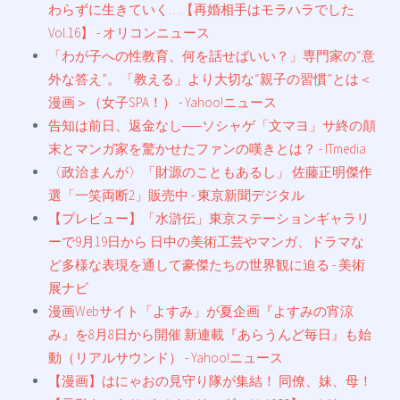
わらずに生きていく…【再婚相手はモラハラでした
Vol.16】 - オリコンニュース
「わが子への性教育、何を話せばいい？」専門家の“意
外な答え”。「教える」より大切な“親子の習慣”とは＜
漫画＞（女子SPA！） - Yahoo!ニュース
告知は前日、返金なし──ソシャゲ「文マヨ」サ終の顛
末とマンガ家を驚かせたファンの嘆きとは？ - ITmedia
〈政治まんが〉「財源のこともあるし」 佐藤正明傑作
選「一笑両断2」販売中 - 東京新聞デジタル
【プレビュー】「水滸伝」東京ステーションギャラリ
ーで9月19日から 日中の美術工芸やマンガ、ドラマな
ど多様な表現を通して豪傑たちの世界観に迫る - 美術
展ナビ
漫画Webサイト「よすみ」が夏企画『よすみの宵涼
み』を8月8日から開催 新連載『あらうんど毎日』も始
動（リアルサウンド） - Yahoo!ニュース
【漫画】はにゃおの見守り隊が集結！ 同僚、妹、母！