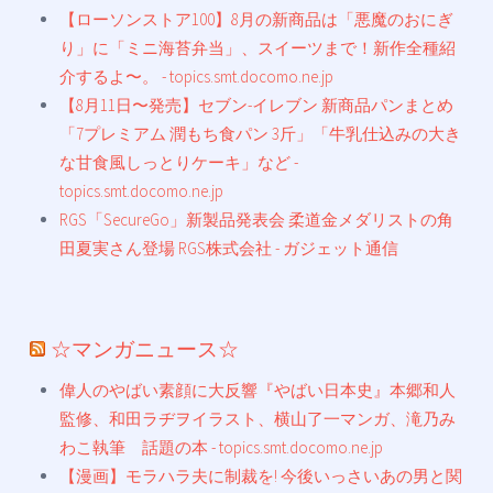
【ローソンストア100】8月の新商品は「悪魔のおにぎ
り」に「ミニ海苔弁当」、スイーツまで！新作全種紹
介するよ〜。 - topics.smt.docomo.ne.jp
【8月11日〜発売】セブン-イレブン 新商品パンまとめ
「7プレミアム 潤もち食パン 3斤」「牛乳仕込みの大き
な甘食風しっとりケーキ」など -
topics.smt.docomo.ne.jp
RGS「SecureGo」新製品発表会 柔道金メダリストの角
田夏実さん登場 RGS株式会社 - ガジェット通信
☆マンガニュース☆
偉人のやばい素顔に大反響『やばい日本史』本郷和人
監修、和田ラヂヲイラスト、横山了一マンガ、滝乃み
わこ執筆 話題の本 - topics.smt.docomo.ne.jp
【漫画】モラハラ夫に制裁を! 今後いっさいあの男と関