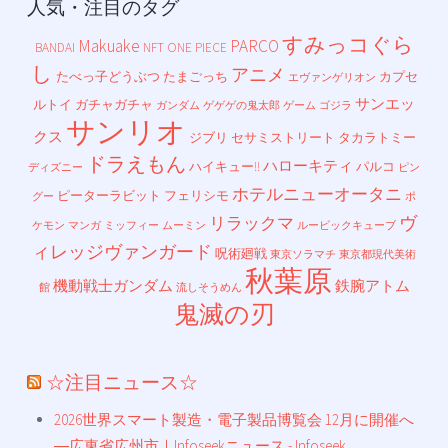
人気・注目のタグ
すみっコぐら
Makuake
PARCO
BANDAI
NFT
ONE PIECE
し
アニメ
たべっ子どうぶつ
たまごっち
カプセ
エヴァンゲリオン
サンエッ
ルトイ
ガチャガチャ
ガンダム
ゲゲゲの鬼太郎
ゲーム
ゴジラ
サンリオ
クス
ジブリ
セサミストリート
タカラトミー
ドラえもん
ハローキティ
ハイキュー!!
パルコ
ディズニー
ピン
ホテルニューオータニ
ピーターラビット
フェリシモ
グー
ポ
ヴ
リラックマ
ケモン
マンガ
ミッフィー
ムーミン
ルービックキューブ
ィレッジヴァンガード
呪術廻戦
東京ソラマチ
東京都現代美術
秋葉原
機動戦士ガンダム
鉄腕アトム
館
流しそうめん
鬼滅の刃
☆注目ニュース☆
2026世界スマート製造・電子製品博覧会 12月に開催へ
―広東省広州市｜Infoseekニュース - Infoseek