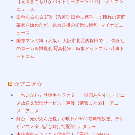
【元引きこもりがバイトリーダー Vol.133】 - オリコン
ニュース
田舎あるある(173) 【漫画】田舎に移住して憧れの家庭
菜園を始めたが、数カ月後の光景に絶句 - マイナビニ
ュース
国際マンガ博（大阪） 大阪市北区西梅田で…：懐かし
のローカル博覧会 写真特集：時事ドットコム - 時事ド
ットコム
☆アニメ☆
「ちいかわ」登場キャラクター・漫画あらすじ・アニ
メ放送＆配信サービス・声優【情報まとめ】 - アニ
メ！アニメ！
舞台「光が死んだ夏」が明日ABEMAで無料放送、テレ
ビアニメ全12話も続けて配信 - ナタリー
本編完結＆TVアニメ化決定！「悪役...｜Release