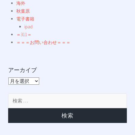
海外
秋葉原
電子書籍
ipad
＝311＝
＝＝＝お問い合わせ＝＝＝
アーカイブ
ア
ー
カ
検
イ
索:
ブ