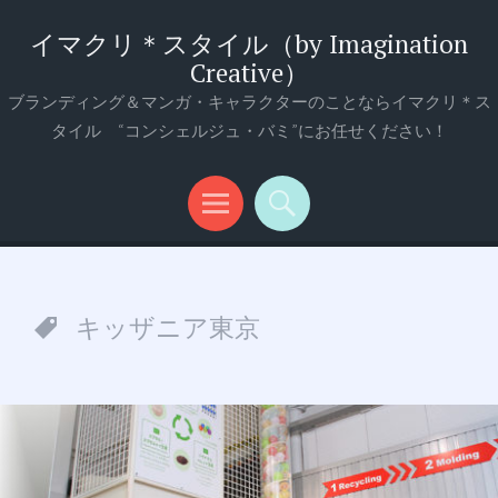
イマクリ＊スタイル（by Imagination
Creative）
ブランディング＆マンガ・キャラクターのことならイマクリ＊ス
タイル “コンシェルジュ・バミ”にお任せください！
メ
検
ニ
索
ュ
キッザニア東京
ー