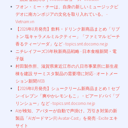
フオン・ミー・チーは、自身の新しいミュージックビ
デオに南カンボジアの文化を取り入れている。 -
Vietnam.vn
【2026年8月発売】飲料・ドリンク新商品まとめ「リプ
トン 塩キャラメルミルクティー」「ファミマル ピーチ
香るティーソーダ」など - topics.smt.docomo.ne.jp
ニチレイフーズ26年秋新商品戦略 - 日本食糧新聞・電
子版
村田製作所、滋賀県東近江市の八日市事業所に新生産
棟を建設 サーミスタ製品の需要増に対応 - オートメー
ション新聞WEB
【2026年8月発売】シュークリーム新商品まとめ！セブ
ン-イレブン「爽やかレモンもこ」・ビアードパパ「プ
リンシュー」など - topics.smt.docomo.ne.jp
AIが検知、アバターが自動で声掛け。万引き対策の新
製品「AIガードマン(R) Avatar-Cast」を発売 - Excite エキ
サイト