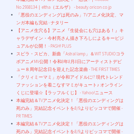
No.2938134｜eltha（エルザ） - beauty.oricon.co.jp
「悪役のエンディングは死のみ」TVアニメ化決定、マ
ンガ本編も完結 - ナタリー
【アニメ生穴る】アニメ『生徒会にも穴はある！』キ
ャラデザイン・今村亮さん描き下ろしによるキービジ
ュアルが公開！ - PASH! PLUS
スピラ・スピカ、新曲「Astral lamp」＆WIT STUDIOコラ
ボアニメMV公開！令和8年8月8日にアーティストデビ
ュー８周年記念日を迎えた記念楽曲 - THE FIRST TIMES
「クリィミーマミ」が令和アイドルに!? 現代トレンド
ファッションを着こなすマミがキュート♪ オンライン
くじに登場☆【ラッフルくじ】 - Yahoo!ニュース
本編完結＆TVアニメ化決定！「悪役のエンディングは
死のみ」完結記念イベントを8/9よりピッコマで開催 -
PR TIMES
本編完結＆TVアニメ化決定！「悪役のエンディングは
死のみ」完結記念イベントを8/9よりピッコマで開催 -