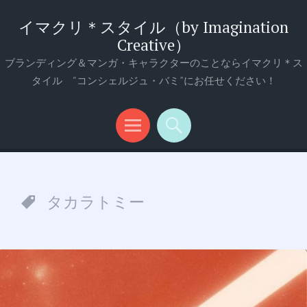
イマクリ＊スタイル（by Imagination
Creative）
ブランディング＆マンガ・キャラクターのことならイマクリ＊ス
タイル “コンシェルジュ・バミ”にお任せください！
メ
検
ニ
索
ュ
タカラトミー
ー