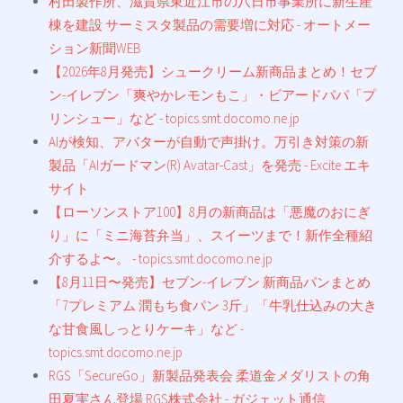
村田製作所、滋賀県東近江市の八日市事業所に新生産
棟を建設 サーミスタ製品の需要増に対応 - オートメー
ション新聞WEB
【2026年8月発売】シュークリーム新商品まとめ！セブ
ン-イレブン「爽やかレモンもこ」・ビアードパパ「プ
リンシュー」など - topics.smt.docomo.ne.jp
AIが検知、アバターが自動で声掛け。万引き対策の新
製品「AIガードマン(R) Avatar-Cast」を発売 - Excite エキ
サイト
【ローソンストア100】8月の新商品は「悪魔のおにぎ
り」に「ミニ海苔弁当」、スイーツまで！新作全種紹
介するよ〜。 - topics.smt.docomo.ne.jp
【8月11日〜発売】セブン-イレブン 新商品パンまとめ
「7プレミアム 潤もち食パン 3斤」「牛乳仕込みの大き
な甘食風しっとりケーキ」など -
topics.smt.docomo.ne.jp
RGS「SecureGo」新製品発表会 柔道金メダリストの角
田夏実さん登場 RGS株式会社 - ガジェット通信