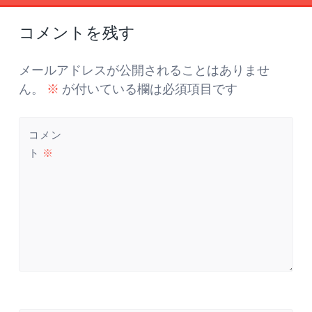
投
←
→
稿
コメントを残す
ナ
ビ
ゲ
メールアドレスが公開されることはありませ
ー
ん。
※
が付いている欄は必須項目です
シ
ョ
コメン
ン
ト
※