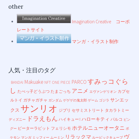
other
Imagination Creative コーポ
レートサイト
マンガ・イラスト制作
人気・注目のタグ
すみっコぐら
Makuake
PARCO
BANDAI
NFT
ONE PIECE
し
アニメ
たべっ子どうぶつ
たまごっち
カプセ
エヴァンゲリオン
サンエッ
ルトイ
ガチャガチャ
ガンダム
ゲゲゲの鬼太郎
ゲーム
ゴジラ
サンリオ
クス
ジブリ
セサミストリート
タカラトミー
ドラえもん
ハローキティ
ハイキュー!!
パルコ
ディズニー
ピン
ホテルニューオータニ
ピーターラビット
フェリシモ
グー
ポ
ヴ
リラックマ
ケモン
マンガ
ミッフィー
ムーミン
ルービックキューブ