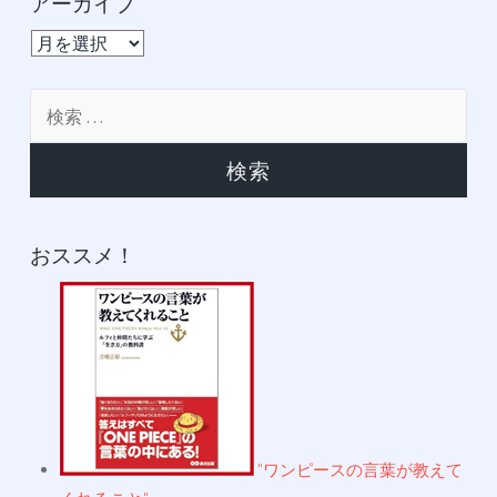
アーカイブ
ア
ー
カ
検
イ
索:
ブ
おススメ！
"ワンピースの言葉が教えて