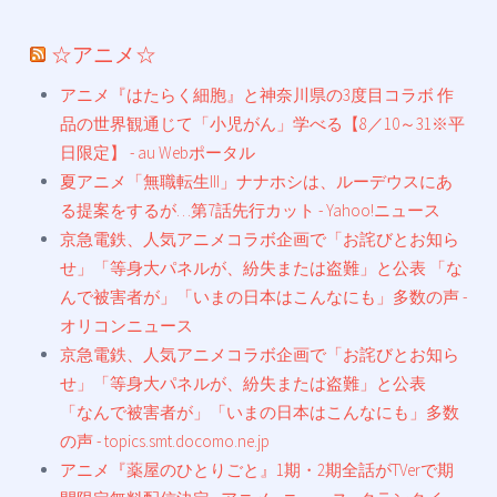
☆アニメ☆
アニメ『はたらく細胞』と神奈川県の3度目コラボ 作
品の世界観通じて「小児がん」学べる【8／10～31※平
日限定】 - au Webポータル
夏アニメ「無職転生III」ナナホシは、ルーデウスにあ
る提案をするが…第7話先行カット - Yahoo!ニュース
京急電鉄、人気アニメコラボ企画で「お詫びとお知ら
せ」「等身大パネルが、紛失または盗難」と公表 「な
んで被害者が」「いまの日本はこんなにも」多数の声 -
オリコンニュース
京急電鉄、人気アニメコラボ企画で「お詫びとお知ら
せ」「等身大パネルが、紛失または盗難」と公表
「なんで被害者が」「いまの日本はこんなにも」多数
の声 - topics.smt.docomo.ne.jp
アニメ『薬屋のひとりごと』1期・2期全話がTVerで期