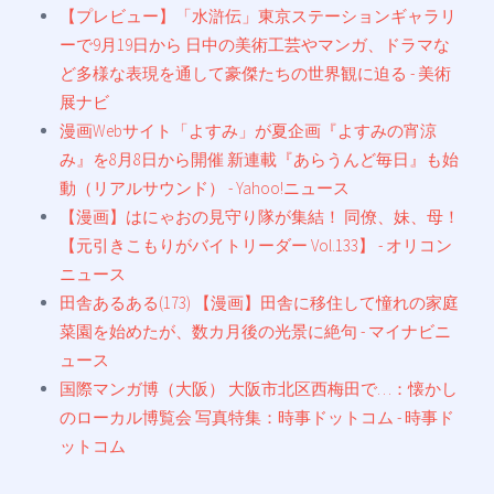
【プレビュー】「水滸伝」東京ステーションギャラリ
ーで9月19日から 日中の美術工芸やマンガ、ドラマな
ど多様な表現を通して豪傑たちの世界観に迫る - 美術
展ナビ
漫画Webサイト「よすみ」が夏企画『よすみの宵涼
み』を8月8日から開催 新連載『あらうんど毎日』も始
動（リアルサウンド） - Yahoo!ニュース
【漫画】はにゃおの見守り隊が集結！ 同僚、妹、母！
【元引きこもりがバイトリーダー Vol.133】 - オリコン
ニュース
田舎あるある(173) 【漫画】田舎に移住して憧れの家庭
菜園を始めたが、数カ月後の光景に絶句 - マイナビニ
ュース
国際マンガ博（大阪） 大阪市北区西梅田で…：懐かし
のローカル博覧会 写真特集：時事ドットコム - 時事ド
ットコム