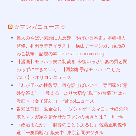
☆マンガニュース☆
偉人のやばい素顔に大反響『やばい日本史』本郷和人
監修、和田ラヂヲイラスト、横山了一マンガ、滝乃み
わこ執筆 話題の本 - topics.smt.docomo.ne.jp
【漫画】モラハラ夫に制裁を! 今後いっさいあの男と関
わらずに生きていく…【再婚相手はモラハラでした
Vol.16】 - オリコンニュース
「わが子への性教育、何を話せばいい？」専門家の“意
外な答え”。「教える」より大切な“親子の習慣”とは＜
漫画＞（女子SPA！） - Yahoo!ニュース
告知は前日、返金なし──ソシャゲ「文マヨ」サ終の顛
末とマンガ家を驚かせたファンの嘆きとは？ - ITmedia
〈政治まんが〉「財源のこともあるし」 佐藤正明傑作
選「一笑両断2」販売中 - 東京新聞デジタル