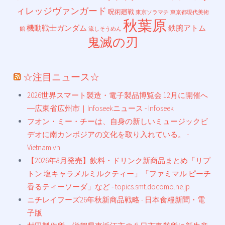
ィレッジヴァンガード
呪術廻戦
東京ソラマチ
東京都現代美術
秋葉原
機動戦士ガンダム
鉄腕アトム
館
流しそうめん
鬼滅の刃
☆注目ニュース☆
2026世界スマート製造・電子製品博覧会 12月に開催へ
―広東省広州市｜Infoseekニュース - Infoseek
フオン・ミー・チーは、自身の新しいミュージックビ
デオに南カンボジアの文化を取り入れている。 -
Vietnam.vn
【2026年8月発売】飲料・ドリンク新商品まとめ「リプ
トン 塩キャラメルミルクティー」「ファミマル ピーチ
香るティーソーダ」など - topics.smt.docomo.ne.jp
ニチレイフーズ26年秋新商品戦略 - 日本食糧新聞・電
子版