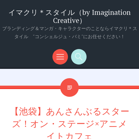
イマクリ＊スタイル（by Imagination
Creative）
ブランディング＆マンガ・キャラクターのことならイマクリ＊ス
タイル “コンシェルジュ・バミ”にお任せください！
メ
検
ニ
索
ュ
ー
【池袋】あんさんぶるスター
ズ！オン・ステージ×アニメ
イトカフェ