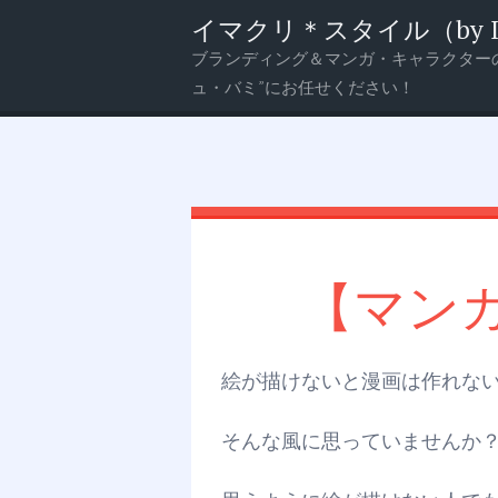
イマクリ＊スタイル（by Imagi
ブランディング＆マンガ・キャラクター
メ
検
ュ・バミ”にお任せください！
ニ
索
ュ
ー
【マンガ】
絵が描けないと漫画は作れな
そんな風に思っていませんか