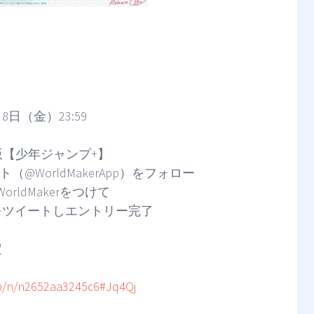
日（金）23:59
 β版【少年ジャンプ+】
WorldMakerApp）をフォロー
Makerをつけて
ートしエントリー完了
定
p/n/n2652aa3245c6#Jq4Qj