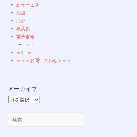
新サービス
池袋
海外
秋葉原
電子書籍
ipad
＝311＝
＝＝＝お問い合わせ＝＝＝
アーカイブ
ア
ー
カ
検
イ
索:
ブ