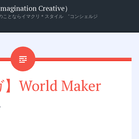
nation Creative）
のことならイマクリ＊スタイル “コンシェルジ
World Maker
い
？