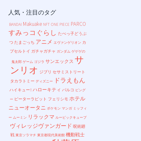
人気・注目のタグ
Makuake
PARCO
BANDAI
NFT
ONE PIECE
すみっコぐらし
たべっ子どうぶ
アニメ
つ
たまごっち
カ
エヴァンゲリオン
プセルトイ
ガチャガチャ
ガンダム
ゲゲゲの
サ
サンエックス
鬼太郎
ゲーム
ゴジラ
ンリオ
ジブリ
セサミストリート
ドラえもん
タカラトミー
ディズニー
ハローキティ
ハイキュー!!
パルコ
ピング
ホテル
ピーターラビット
フェリシモ
ー
ニューオータニ
ポケモン
マンガ
ミッフィ
リラックマ
ー
ムーミン
ルービックキューブ
ヴィレッジヴァンガード
呪術廻
機動戦士
戦
東京ソラマチ
東京都現代美術館