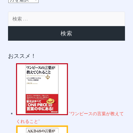
ー
カ
検
イ
索:
ブ
おススメ！
"ワンピースの言葉が教えて
くれること"