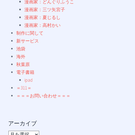
漫画家：どんぐりふうこ
漫画家：三ツ矢宮子
漫画家：夏じるし
漫画家：高村かい
制作に関して
新サービス
池袋
海外
秋葉原
電子書籍
ipad
＝311＝
＝＝＝お問い合わせ＝＝＝
アーカイブ
ア