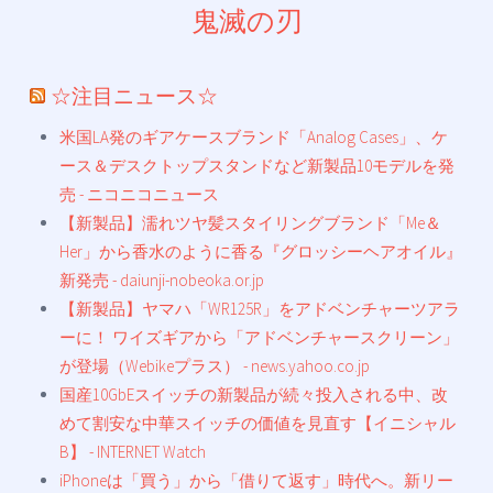
鬼滅の刃
☆注目ニュース☆
米国LA発のギアケースブランド「Analog Cases」、ケ
ース＆デスクトップスタンドなど新製品10モデルを発
売 - ニコニコニュース
【新製品】濡れツヤ髪スタイリングブランド「Me＆
Her」から香水のように香る『グロッシーヘアオイル』
新発売 - daiunji-nobeoka.or.jp
【新製品】ヤマハ「WR125R」をアドベンチャーツアラ
ーに！ ワイズギアから「アドベンチャースクリーン」
が登場（Webikeプラス） - news.yahoo.co.jp
国産10GbEスイッチの新製品が続々投入される中、改
めて割安な中華スイッチの価値を見直す【イニシャル
B】 - INTERNET Watch
iPhoneは「買う」から「借りて返す」時代へ。新リー