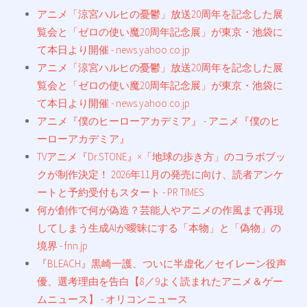
アニメ「涼宮ハルヒの憂鬱」放送20周年を記念した展
覧会と「ゼロの使い魔20周年記念展」が東京・池袋に
て本日より開催 - news.yahoo.co.jp
アニメ「涼宮ハルヒの憂鬱」放送20周年を記念した展
覧会と「ゼロの使い魔20周年記念展」が東京・池袋に
て本日より開催 - news.yahoo.co.jp
アニメ『僕のヒーローアカデミア』 - アニメ『僕のヒ
ーローアカデミア』
TVアニメ『Dr.STONE』×「地球の歩き方」のコラボブッ
クが制作決定！ 2026年11月の発売に向け、読者アンケ
ートと予約受付もスタート - PR TIMES
何が創作で何が偽造？芸能人やアニメの作風まで再現
してしまう生成AIが曖昧にする「本物」と「偽物」の
境界 - fnn.jp
『BLEACH』黒崎一護、ついに半虚化／セイレーン役声
優、選考理由を告白【8／9よく読まれたアニメ＆ゲー
ムニュース】 - オリコンニュース