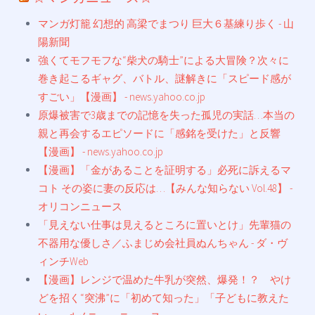
マンガ灯籠 幻想的 高梁でまつり 巨大６基練り歩く - 山
陽新聞
強くてモフモフな“柴犬の騎士”による大冒険？次々に
巻き起こるギャグ、バトル、謎解きに「スピード感が
すごい」【漫画】 - news.yahoo.co.jp
原爆被害で3歳までの記憶を失った孤児の実話…本当の
親と再会するエピソードに「感銘を受けた」と反響
【漫画】 - news.yahoo.co.jp
【漫画】「金があることを証明する」必死に訴えるマ
コト その姿に妻の反応は…【みんな知らない Vol.48】 -
オリコンニュース
「見えない仕事は見えるところに置いとけ」先輩猫の
不器用な優しさ／ふまじめ会社員ぬんちゃん - ダ・ヴ
ィンチWeb
【漫画】レンジで温めた牛乳が突然、爆発！？ やけ
どを招く“突沸”に「初めて知った」「子どもに教えた