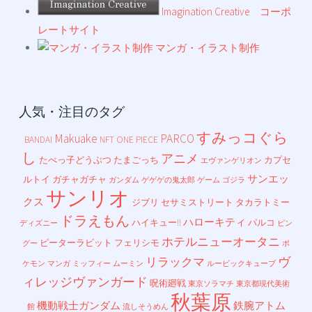
Imagination Creative コーポ
レートサイト
マンガ・イラスト制作
人気・注目のタグ
すみっコぐら
Makuake
PARCO
BANDAI
NFT
ONE PIECE
し
アニメ
たべっ子どうぶつ
たまごっち
カプセ
エヴァンゲリオン
サンエッ
ルトイ
ガチャガチャ
ガンダム
ゲゲゲの鬼太郎
ゲーム
ゴジラ
サンリオ
クス
ジブリ
セサミストリート
タカラトミー
ドラえもん
ハローキティ
ハイキュー!!
パルコ
ディズニー
ピン
ホテルニューオータニ
ピーターラビット
フェリシモ
グー
ポ
ヴ
リラックマ
ケモン
マンガ
ミッフィー
ムーミン
ルービックキューブ
ィレッジヴァンガード
呪術廻戦
東京ソラマチ
東京都現代美術
秋葉原
機動戦士ガンダム
鉄腕アトム
館
流しそうめん