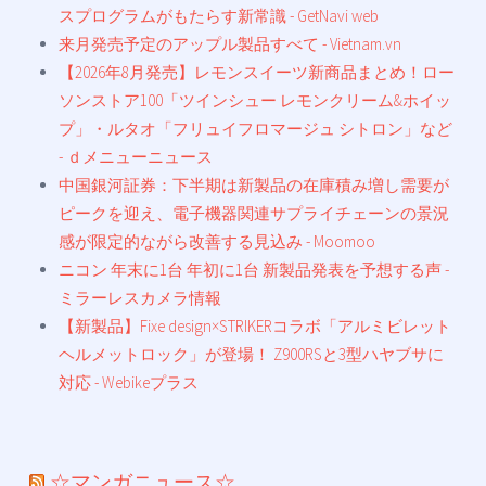
スプログラムがもたらす新常識 - GetNavi web
来月発売予定のアップル製品すべて - Vietnam.vn
【2026年8月発売】レモンスイーツ新商品まとめ！ロー
ソンストア100「ツインシュー レモンクリーム&ホイッ
プ」・ルタオ「フリュイフロマージュ シトロン」など
- ｄメニューニュース
中国銀河証券：下半期は新製品の在庫積み増し需要が
ピークを迎え、電子機器関連サプライチェーンの景況
感が限定的ながら改善する見込み - Moomoo
ニコン 年末に1台 年初に1台 新製品発表を予想する声 -
ミラーレスカメラ情報
【新製品】Fixe design×STRIKERコラボ「アルミビレット
ヘルメットロック」が登場！ Z900RSと3型ハヤブサに
対応 - Webikeプラス
☆マンガニュース☆