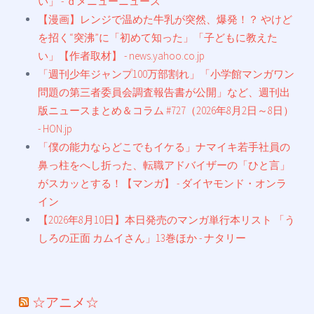
い」 - ｄメニューニュース
【漫画】レンジで温めた牛乳が突然、爆発！？ やけど
を招く“突沸”に「初めて知った」「子どもに教えた
い」【作者取材】 - news.yahoo.co.jp
「週刊少年ジャンプ100万部割れ」「小学館マンガワン
問題の第三者委員会調査報告書が公開」など、週刊出
版ニュースまとめ＆コラム #727（2026年8月2日～8日）
- HON.jp
「僕の能力ならどこでもイケる」ナマイキ若手社員の
鼻っ柱をへし折った、転職アドバイザーの「ひと言」
がスカッとする！【マンガ】 - ダイヤモンド・オンラ
イン
【2026年8月10日】本日発売のマンガ単行本リスト 「う
しろの正面 カムイさん」13巻ほか - ナタリー
☆アニメ☆