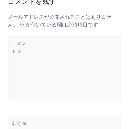
コメントを残す
ナ
ビ
ゲ
メールアドレスが公開されることはありませ
ー
ん。
※
が付いている欄は必須項目です
シ
ョ
コメン
ン
ト
※
名前
※