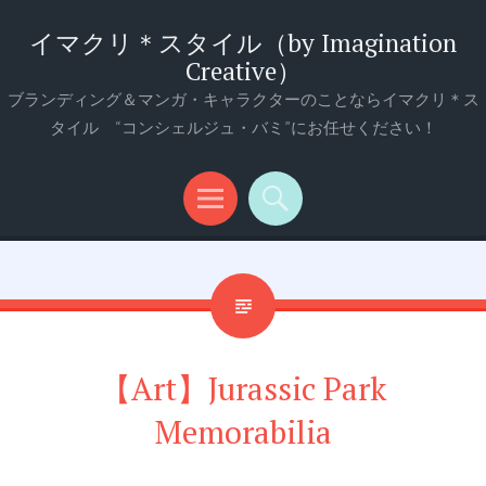
イマクリ＊スタイル（by Imagination
Creative）
ブランディング＆マンガ・キャラクターのことならイマクリ＊ス
タイル “コンシェルジュ・バミ”にお任せください！
メ
検
ニ
索
ュ
ー
【Art】Jurassic Park
Memorabilia