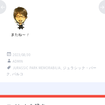
2023/08/30
ADMIN
JURASSIC PARK MEMORABILIA
,
ジュラシック・パー
ク
,
パルコ
投
←
→
稿