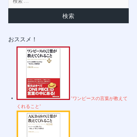
イ
索:
ブ
おススメ！
"ワンピースの言葉が教えて
くれること"