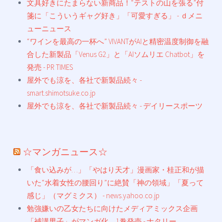
文具好きにたまらない新商品！“テストの山を張る”付
箋に「こういうギャグ好き」「可愛すぎる」 - ｄメニ
ューニュース
“ワインを最高の一杯へ” VIVANTがAIと精密温度制御を融
合した新製品「Venus G2」と「AIソムリエ Chatbot」を
発売 - PR TIMES
屋外でも涼を、各社で新製品続々 -
smart.shimotsuke.co.jp
屋外でも涼を、各社で新製品続々 - デイリースポーツ
☆マンガニュース☆
「食い込みが…」「やはり天才」漫画家・桂正和が描
いた“水着女性の腰回り”に絶賛「神の領域」「夏って
感じ」（マグミクス） - news.yahoo.co.jp
勉強嫌いの乙女たちに向けたメディアミックス企画
「補講男子」がマンガ化、1巻発売 - ナタリー