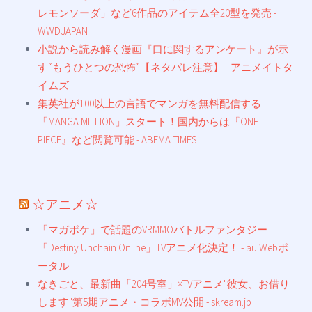
レモンソーダ」など6作品のアイテム全20型を発売 -
WWDJAPAN
小説から読み解く漫画『口に関するアンケート』が示
す“もうひとつの恐怖”【ネタバレ注意】 - アニメイトタ
イムズ
集英社が100以上の言語でマンガを無料配信する
「MANGA MILLION」スタート！国内からは『ONE
PIECE』など閲覧可能 - ABEMA TIMES
☆アニメ☆
「マガポケ」で話題のVRMMOバトルファンタジー
「Destiny Unchain Online」TVアニメ化決定！ - au Webポ
ータル
なきごと、最新曲「204号室」×TVアニメ"彼女、お借り
します"第5期アニメ・コラボMV公開 - skream.jp