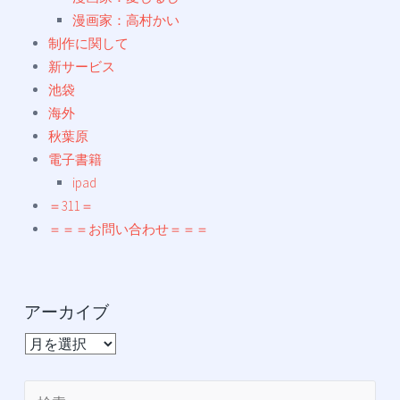
漫画家：高村かい
制作に関して
新サービス
池袋
海外
秋葉原
電子書籍
ipad
＝311＝
＝＝＝お問い合わせ＝＝＝
アーカイブ
ア
ー
カ
検