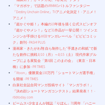
「マガポケ」で話題のVRMMOバトルファンタジー
「Destiny Unchain Online」TVアニメ化決定！ - アニメ！
アニメ！
『超かぐや姫！』本編の10年後を描く公式スピンオフ
『超かぐやメシ！』など31作品が一挙公開！ ツインエ
ンジンが手掛けるWEBマンガレーベル「ビビビコミッ
ク」創刊 - PASH! PLUS
漫画家・きたがわ翔 自ら制作した“手漉きの和紙”で新
たな創作に挑戦 8/10（月）～8/15（土） 現代作家グル
ープによる展覧会「第6回 このまの会」（東京・日本
橋）に参加 - PR TIMES
「Xtoon」優勝賞金100万円「ショートマンガ選手権」
を開催 - PR TIMES
白泉社全誌合同マンガ投稿サイト「マンガラボ！」
『決め顔ショートマンガコンテスト』結果発表！！ -
rbbtoday.com
ビームス×少女まんが雑誌「りぼん」70周年 「ハニー