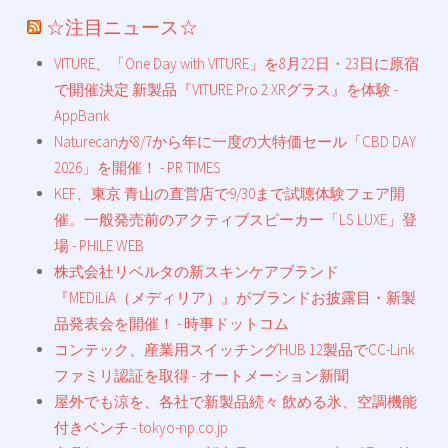
☆注目ニュース☆
VITURE、「One Day with VITURE」を8月22日・23日に原宿
で開催決定 新製品『VITURE Pro 2 XRグラス』を体験 -
AppBank
Naturecanが8/7から年に一度の大特価セール「CBD DAY
2026」を開催！ - PR TIMES
KEF、東京 青山の直営店で9/30まで試聴体験フェア開
催。一般発売前のアクティブスピーカー「LS LUXE」登
場 - PHILE WEB
株式会社リベルタの新スキンケアブランド
『MEDiLiA（メディリア）』がブランドお披露目・新製
品発表会を開催！ - 時事ドットコム
コンテック、産業用スイッチングHUB 12製品でCC-Link
ファミリ認証を取得 - オートメーション新聞
屋外でも涼を、各社で新製品続々 飲める氷、空調機能
付きベンチ - tokyo-np.co.jp