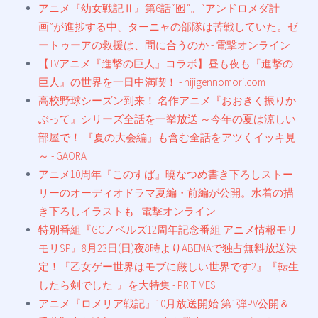
アニメ『幼女戦記Ⅱ』第6話“囮”。“アンドロメダ計
画”が進捗する中、ターニャの部隊は苦戦していた。ゼ
ートゥーアの救援は、間に合うのか - 電撃オンライン
【TVアニメ『進撃の巨人』コラボ】昼も夜も『進撃の
巨人』の世界を一日中満喫！ - nijigennomori.com
高校野球シーズン到来！ 名作アニメ『おおきく振りか
ぶって』シリーズ全話を一挙放送 ～今年の夏は涼しい
部屋で！ 『夏の大会編』も含む全話をアツくイッキ見
～ - GAORA
アニメ10周年『このすば』暁なつめ書き下ろしストー
リーのオーディオドラマ夏編・前編が公開。水着の描
き下ろしイラストも - 電撃オンライン
特別番組『GCノベルズ12周年記念番組 アニメ情報モリ
モリSP』8月23日(日)夜8時よりABEMAで独占無料放送決
定！『乙女ゲー世界はモブに厳しい世界です2』『転生
したら剣でしたII』を大特集 - PR TIMES
アニメ『ロメリア戦記』10月放送開始 第1弾PV公開＆