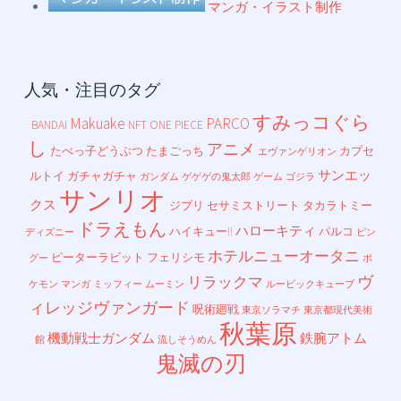
マンガ・イラスト制作
人気・注目のタグ
すみっコぐら
Makuake
PARCO
BANDAI
NFT
ONE PIECE
し
アニメ
たべっ子どうぶつ
たまごっち
カプセ
エヴァンゲリオン
サンエッ
ルトイ
ガチャガチャ
ガンダム
ゲゲゲの鬼太郎
ゲーム
ゴジラ
サンリオ
クス
ジブリ
セサミストリート
タカラトミー
ドラえもん
ハローキティ
ハイキュー!!
パルコ
ディズニー
ピン
ホテルニューオータニ
ピーターラビット
フェリシモ
グー
ポ
ヴ
リラックマ
ケモン
マンガ
ミッフィー
ムーミン
ルービックキューブ
ィレッジヴァンガード
呪術廻戦
東京ソラマチ
東京都現代美術
秋葉原
機動戦士ガンダム
鉄腕アトム
館
流しそうめん
鬼滅の刃