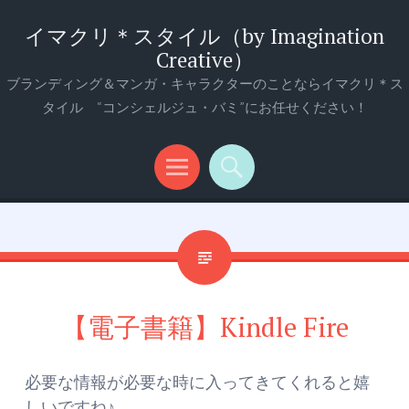
イマクリ＊スタイル（by Imagination
Creative）
ブランディング＆マンガ・キャラクターのことならイマクリ＊ス
タイル “コンシェルジュ・バミ”にお任せください！
メ
検
ニ
索
ュ
ー
【電子書籍】Kindle Fire
必要な情報が必要な時に入ってきてくれると嬉
しいですね♪