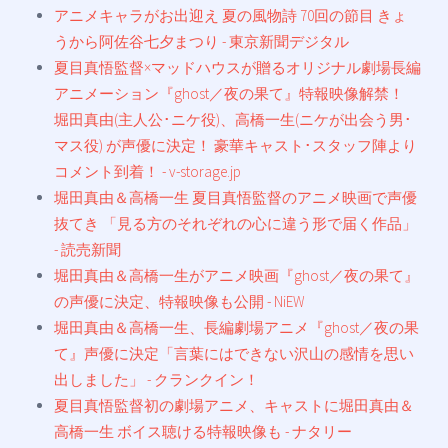
アニメキャラがお出迎え 夏の風物詩 70回の節目 きょ
うから阿佐谷七夕まつり - 東京新聞デジタル
夏目真悟監督×マッドハウスが贈るオリジナル劇場長編
アニメーション『ghost／夜の果て』特報映像解禁！
堀田真由(主人公･ニケ役)、高橋一生(ニケが出会う男･
マス役) が声優に決定！ 豪華キャスト･スタッフ陣より
コメント到着！ - v-storage.jp
堀田真由＆高橋一生 夏目真悟監督のアニメ映画で声優
抜てき 「見る方のそれぞれの心に違う形で届く作品」
- 読売新聞
堀田真由＆高橋一生がアニメ映画『ghost／夜の果て』
の声優に決定、特報映像も公開 - NiEW
堀田真由＆高橋一生、長編劇場アニメ『ghost／夜の果
て』声優に決定「言葉にはできない沢山の感情を思い
出しました」 - クランクイン！
夏目真悟監督初の劇場アニメ、キャストに堀田真由＆
高橋一生 ボイス聴ける特報映像も - ナタリー