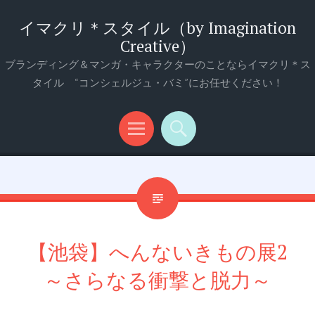
イマクリ＊スタイル（by Imagination
Creative）
ブランディング＆マンガ・キャラクターのことならイマクリ＊ス
タイル “コンシェルジュ・バミ”にお任せください！
メ
検
ニ
索
ュ
ー
【池袋】へんないきもの展2
～さらなる衝撃と脱力～