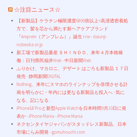
☆注目ニュース☆
【新製品】ケラチン極限濃度6800倍以上×高浸透密着処
方で、髪を芯から満たす新ヘアケアブランド
『Amprem（アンプレム）』誕生 I-ne - daiunji-
nobeoka.or.jp
新工場で新製品量産 ＳＨＩＮＤＯ、来年４月本格稼
働：日刊県民福井Web - 中日新聞Web
ふりかけ、マカロニ、デザート はごろも新製品 １７日
発売 - 静岡新聞DIGITAL
Nothing、来年にスマホのラインナップを倍増させる計
画を明らかに ｰ 年内には更なる新製品も投入へ - 気に
なる、記になる…
iPhone18 Proと新型Apple Watchを日本時間9月10日に発
表か - iPhone Mania - iPhone Mania
ネクセンタイヤジャパンがスタッドレス新製品、日本
市場にらみ開発 - gomuhouchi.com