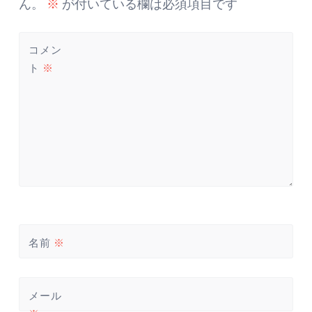
ー
ん。
※
が付いている欄は必須項目です
シ
ョ
コメン
ン
ト
※
名前
※
メール