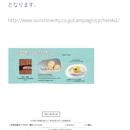
となります。
http://www.sunshinecity.co.jp/campaign/cp/heniki2/