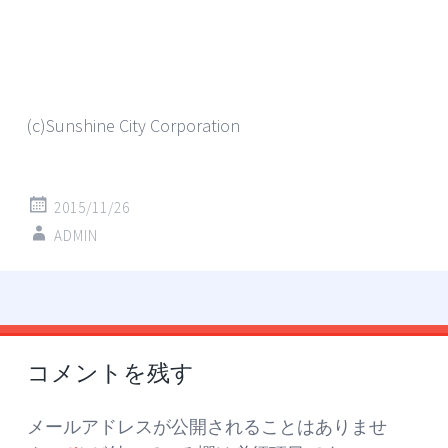
(c)Sunshine City Corporation
2015/11/26
ADMIN
投
←
→
稿
コメントを残す
ナ
ビ
ゲ
メールアドレスが公開されることはありませ