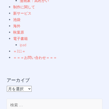
漫画家：高村かい
制作に関して
新サービス
池袋
海外
秋葉原
電子書籍
ipad
＝311＝
＝＝＝お問い合わせ＝＝＝
アーカイブ
ア
ー
カ
検
イ
索: