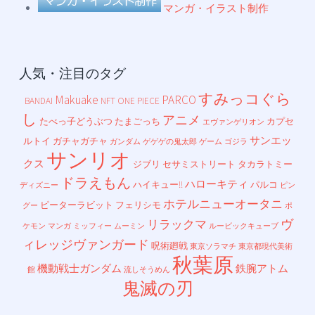
マンガ・イラスト制作
人気・注目のタグ
すみっコぐら
Makuake
PARCO
BANDAI
NFT
ONE PIECE
し
アニメ
たべっ子どうぶつ
たまごっち
カプセ
エヴァンゲリオン
サンエッ
ルトイ
ガチャガチャ
ガンダム
ゲゲゲの鬼太郎
ゲーム
ゴジラ
サンリオ
クス
ジブリ
セサミストリート
タカラトミー
ドラえもん
ハローキティ
ハイキュー!!
パルコ
ディズニー
ピン
ホテルニューオータニ
ピーターラビット
フェリシモ
グー
ポ
ヴ
リラックマ
ケモン
マンガ
ミッフィー
ムーミン
ルービックキューブ
ィレッジヴァンガード
呪術廻戦
東京ソラマチ
東京都現代美術
秋葉原
機動戦士ガンダム
鉄腕アトム
館
流しそうめん
鬼滅の刃