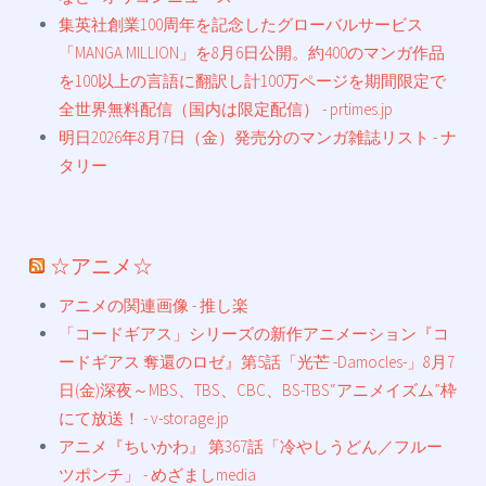
集英社創業100周年を記念したグローバルサービス
「MANGA MILLION」を8月6日公開。約400のマンガ作品
を100以上の言語に翻訳し計100万ページを期間限定で
全世界無料配信（国内は限定配信） - prtimes.jp
明日2026年8月7日（金）発売分のマンガ雑誌リスト - ナ
タリー
☆アニメ☆
アニメの関連画像 - 推し楽
「コードギアス」シリーズの新作アニメーション『コ
ードギアス 奪還のロゼ』第5話「光芒 -Damocles-」8月7
日(金)深夜～MBS、TBS、CBC、BS-TBS“アニメイズム”枠
にて放送！ - v-storage.jp
アニメ『ちいかわ』 第367話「冷やしうどん／フルー
ツポンチ」 - めざましmedia