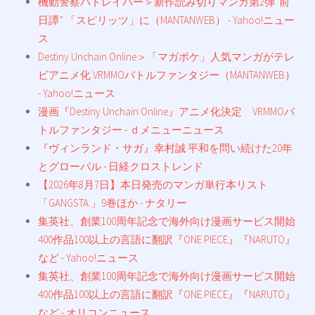
機動警察パトレイバー＞新作読み切りマンガ第2弾“前
日譚” 「スピリッツ」に（MANTANWEB） - Yahoo!ニュー
ス
Destiny Unchain Online＞「マガポケ」人気マンガがテレ
ビアニメ化 VRMMOバトルファンタジー（MANTANWEB）
- Yahoo!ニュース
漫画『Destiny Unchain Online』アニメ化決定 VRMMOバ
トルファンタジー - ｄメニューニュース
『ヴィンランド・サガ』幸村誠 平和を問い続けた20年
とグローバル - 日経クロストレンド
【2026年8月7日】本日発売のマンガ単行本リスト
「GANGSTA.」9巻ほか - ナタリー
集英社、創業100周年記念で海外向け漫画サービス開始
400作品100以上の言語に翻訳『ONE PIECE』『NARUTO』
など - Yahoo!ニュース
集英社、創業100周年記念で海外向け漫画サービス開始
400作品100以上の言語に翻訳『ONE PIECE』『NARUTO』
など - オリコンニュース