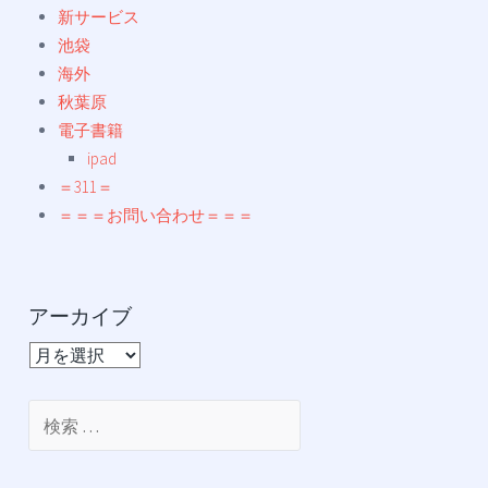
新サービス
池袋
海外
秋葉原
電子書籍
ipad
＝311＝
＝＝＝お問い合わせ＝＝＝
アーカイブ
ア
ー
カ
検
イ
索:
ブ