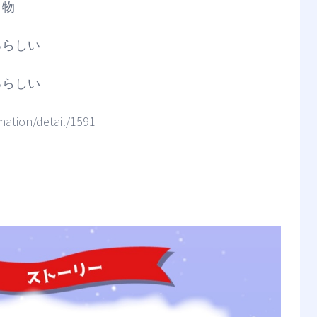
き物
るらしい
るらしい
mation/detail/1591