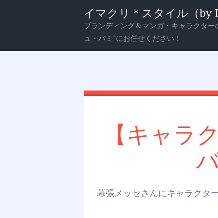
イマクリ＊スタイル（by Imagi
ブランディング＆マンガ・キャラクター
メ
検
ュ・バミ”にお任せください！
ニ
索
ュ
ー
【キャラ
幕張メッセさんにキャラクタ