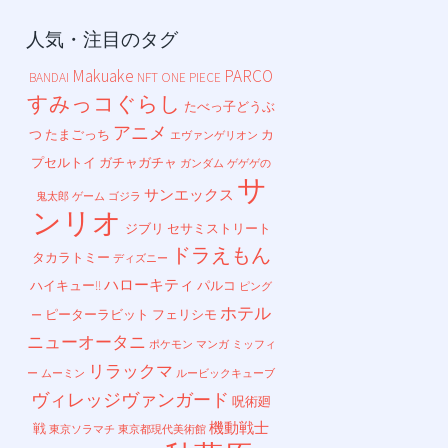
人気・注目のタグ
Makuake
PARCO
BANDAI
NFT
ONE PIECE
すみっコぐらし
たべっ子どうぶ
アニメ
つ
たまごっち
カ
エヴァンゲリオン
プセルトイ
ガチャガチャ
ガンダム
ゲゲゲの
サ
サンエックス
鬼太郎
ゲーム
ゴジラ
ンリオ
ジブリ
セサミストリート
ドラえもん
タカラトミー
ディズニー
ハローキティ
ハイキュー!!
パルコ
ピング
ホテル
ピーターラビット
フェリシモ
ー
ニューオータニ
ポケモン
マンガ
ミッフィ
リラックマ
ー
ムーミン
ルービックキューブ
ヴィレッジヴァンガード
呪術廻
機動戦士
戦
東京ソラマチ
東京都現代美術館