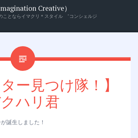
nation Creative）
のことならイマクリ＊スタイル “コンシェルジ
クター見つけ隊！】
バクハリ君
ーが誕生しました！