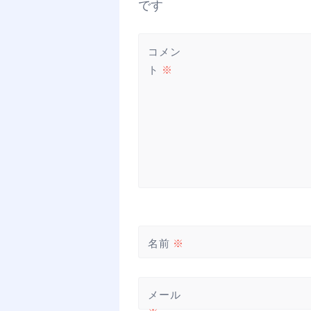
ー
です
シ
ョ
コメン
ン
ト
※
名前
※
メール