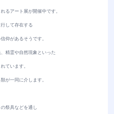
されるアート展が開催中です。
並行して存在する
い信仰があるそうです。
先、精霊や自然現象といった
られています。
具類が一同に介します。
りの祭具などを通し