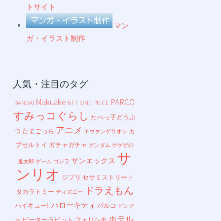
トサイト
マン
ガ・イラスト制作
人気・注目のタグ
Makuake
PARCO
BANDAI
NFT
ONE PIECE
すみっコぐらし
たべっ子どうぶ
アニメ
つ
たまごっち
カ
エヴァンゲリオン
プセルトイ
ガチャガチャ
ガンダム
ゲゲゲの
サ
サンエックス
鬼太郎
ゲーム
ゴジラ
ンリオ
ジブリ
セサミストリート
ドラえもん
タカラトミー
ディズニー
ハローキティ
ハイキュー!!
パルコ
ピング
ホテル
ピーターラビット
フェリシモ
ー