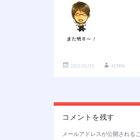
2021/01/15
ADMIN
投
←
→
稿
コメントを残す
ナ
ビ
ゲ
メールアドレスが公開される