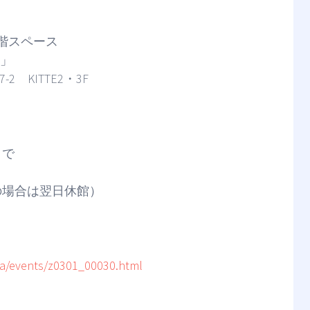
階スペース
）」
KITTE2・3F
まで
の場合は翌日休館）
/ja/events/z0301_00030.html