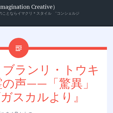
nation Creative）
のことならイマクリ＊スタイル “コンシェルジ
ケ・ブランリ・トウキ
霊の声——「驚異」
ダガスカルより』