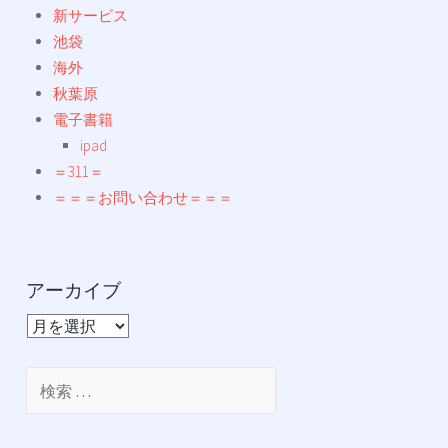
新サービス
池袋
海外
秋葉原
電子書籍
ipad
＝311＝
＝＝＝お問い合わせ＝＝＝
アーカイブ
ア
ー
カ
検
イ
索:
ブ