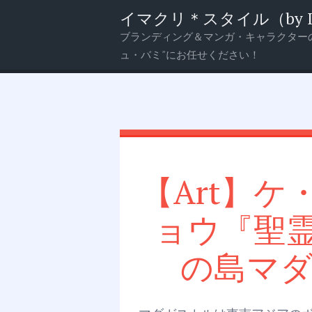
イマクリ＊スタイル（by Imagi
ブランディング＆マンガ・キャラクター
メ
検
ュ・バミ”にお任せください！
ニ
索
ュ
ー
【Art】
ョウ『聖
の島マ